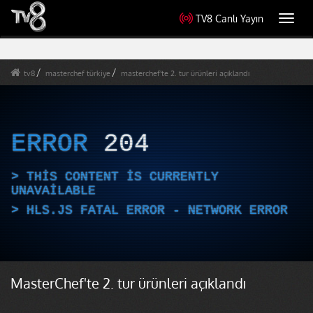
TV8 Canlı Yayın
Toggl
navig
tv8
masterchef türkiye
masterchef'te 2. tur ürünleri açıklandı
ERROR
204
THIS CONTENT IS CURRENTLY
UNAVAILABLE
HLS.JS FATAL ERROR - NETWORK ERROR
MasterChef'te 2. tur ürünleri açıklandı