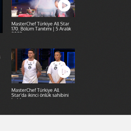
MasterChef Türkiye All Star
170. Bölüm Tanıtımı | 5 Aralık
2023
i
MasterChef Türkiye All
Star'da ikinci önlük sahibini
buldu