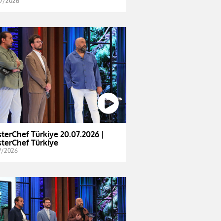
7/2026
terChef Türkiye 20.07.2026 |
terChef Türkiye
7/2026