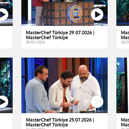
MasterChef Türkiye 29.07.2026 |
Mas
MasterChef Türkiye
Mas
30/07/2026
28/0
MasterChef Türkiye 25.07.2026 |
Mas
MasterChef Türkiye
Mas