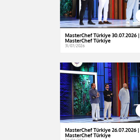
MasterChef Türkiye 30.07.2026 |
MasterChef Türkiye
31/07/2026
MasterChef Türkiye 26.07.2026 |
MasterChef Türkiye