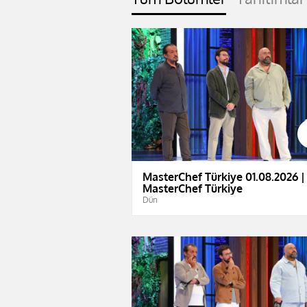
MasterChef Türkiye 01.08.2026 |
MasterChef Türkiye
Dün