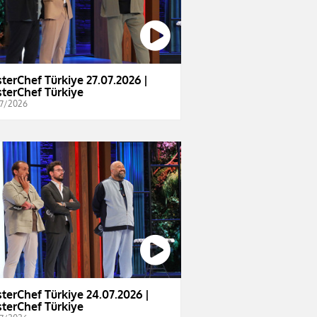
terChef Türkiye 27.07.2026 |
terChef Türkiye
7/2026
terChef Türkiye 24.07.2026 |
terChef Türkiye