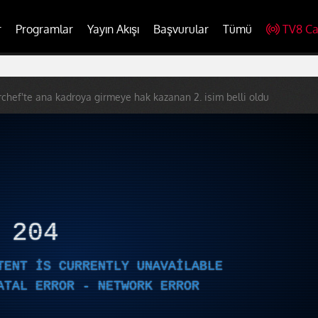
r
Programlar
Yayın Akışı
Başvurular
Tümü
TV8 Ca
chef'te ana kadroya girmeye hak kazanan 2. isim belli oldu
R
204
TENT IS CURRENTLY UNAVAILABLE
ATAL ERROR - NETWORK ERROR