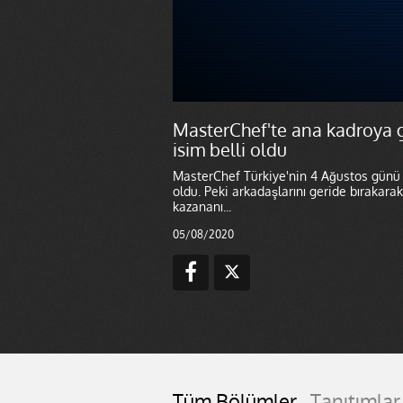
MasterChef'te ana kadroya 
isim belli oldu
MasterChef Türkiye'nin 4 Ağustos günü e
oldu. Peki arkadaşlarını geride bırakar
kazananı...
05/08/2020
Tüm Bölümler
Tanıtımlar