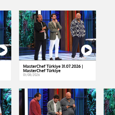
MasterChef Türkiye 31.07.2026 |
MasterChef Türkiye
01/08/2026