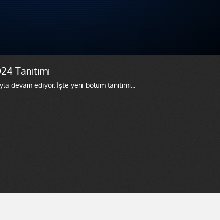
024 Tanıtımı
a devam ediyor. İşte yeni bölüm tanıtımı...