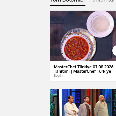
MasterChef Türkiye 07.08.2026
Tanıtımı | MasterChef Türkiye
Bugün