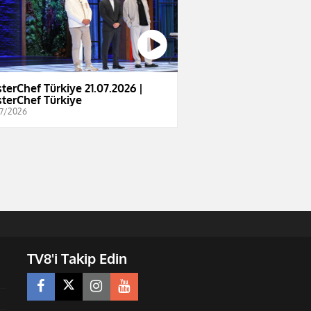
terChef Türkiye 21.07.2026 |
terChef Türkiye
7/2026
TV8'i Takip Edin