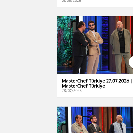
01/08/2026
MasterChef Türkiye 27.07.2026 |
MasterChef Türkiye
28/07/2026