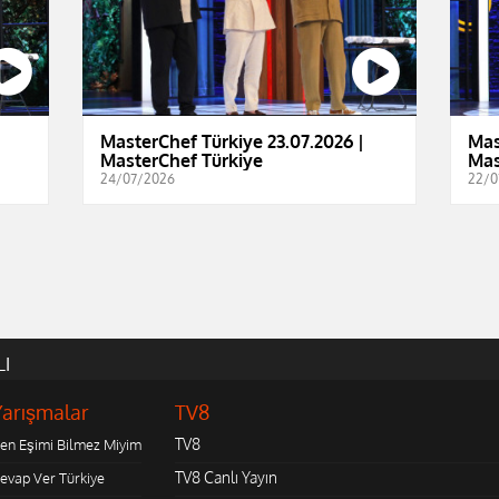
MasterChef Türkiye 23.07.2026 |
Mas
MasterChef Türkiye
Mas
24/07/2026
22/0
LI
Yarışmalar
TV8
TV8
en Eşimi Bilmez Miyim
TV8 Canlı Yayın
evap Ver Türkiye