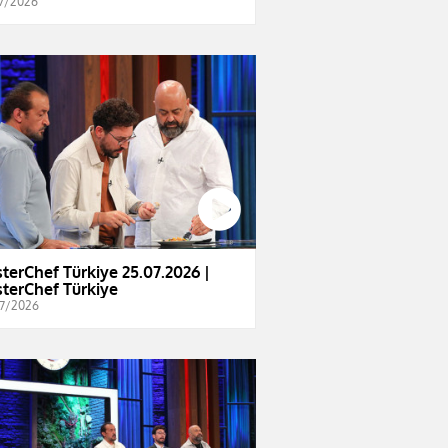
7/2026
terChef Türkiye 25.07.2026 |
terChef Türkiye
7/2026