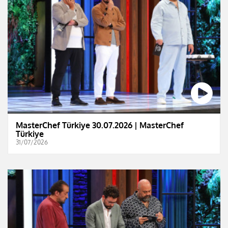
MasterChef Türkiye 30.07.2026 | MasterChef
Türkiye
31/07/2026