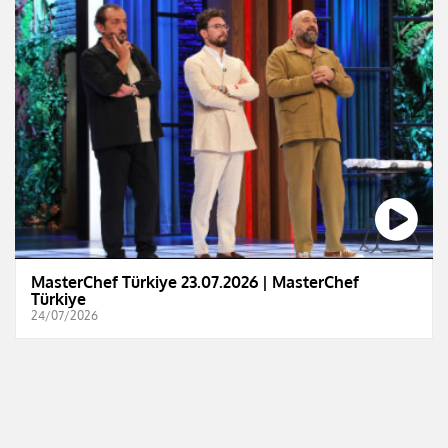
MasterChef Türkiye 23.07.2026 | MasterChef
Türkiye
24/07/2026