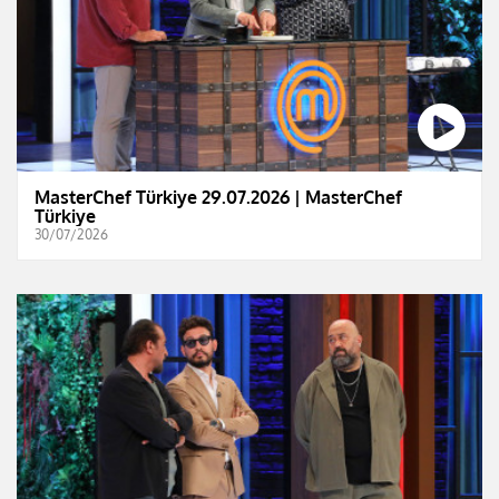
MasterChef Türkiye 29.07.2026 | MasterChef
Türkiye
30/07/2026