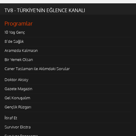
TV8 - TÜRKİYE'NİN EĞLENCE KANALI
Programlar
10 Yaş Genç
8'de Sağlık
Aramızda Kalmasın
Bir Yemek Olsan
Caner Taslaman ile Aklımdaki Sorular
Doktor Aksoy
Gazete Magazin
Gel Konuşalım
Gençlik Rüzgarı
İtiraf Et
Survivor Ekstra
Survivor Panorama