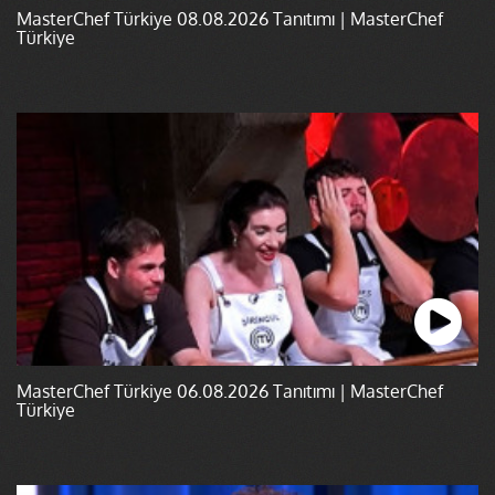
MasterChef Türkiye 08.08.2026 Tanıtımı | MasterChef
Türkiye
MasterChef Türkiye 06.08.2026 Tanıtımı | MasterChef
Türkiye