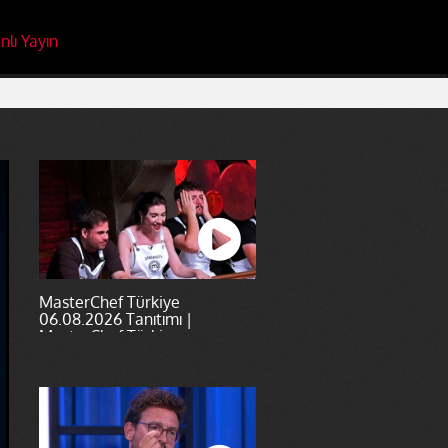
nlı Yayın
MasterChef Türkiye
06.08.2026 Tanıtımı |
MasterChef Türkiye