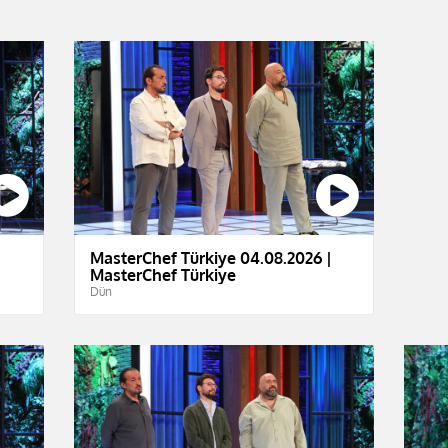
|
MasterChef Türkiye 04.08.2026 |
MasterChef Türkiye
Dün