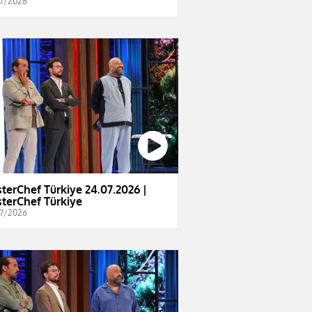
7/2026
terChef Türkiye 24.07.2026 |
terChef Türkiye
7/2026