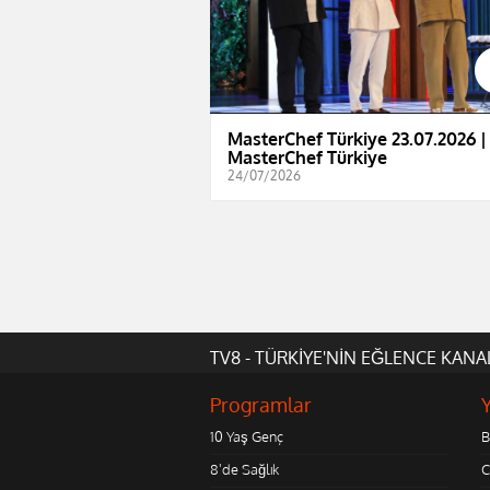
MasterChef Türkiye 23.07.2026 |
MasterChef Türkiye
24/07/2026
TV8 - TÜRKİYE'NİN EĞLENCE KANA
Programlar
10 Yaş Genç
B
8'de Sağlık
C