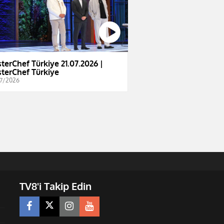
terChef Türkiye 21.07.2026 |
terChef Türkiye
7/2026
TV8'i Takip Edin