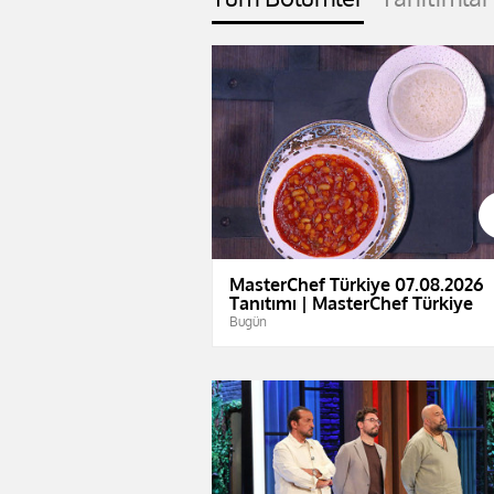
MasterChef Türkiye 07.08.2026
Tanıtımı | MasterChef Türkiye
Bugün