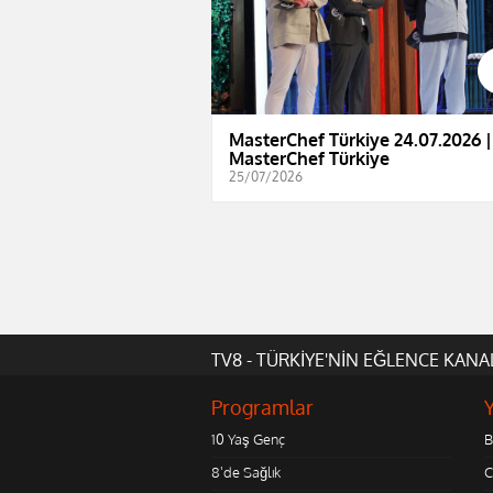
MasterChef Türkiye 24.07.2026 |
MasterChef Türkiye
25/07/2026
TV8 - TÜRKİYE'NİN EĞLENCE KANA
Programlar
10 Yaş Genç
B
8'de Sağlık
C