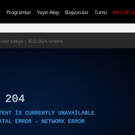
r
Programlar
Yayın Akışı
Başvurular
Tümü
TV8 Ca
chef türkiye | 30.12.2024 tanıtımı
R
204
TENT IS CURRENTLY UNAVAILABLE
ATAL ERROR - NETWORK ERROR