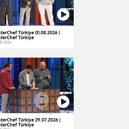
terChef Türkiye 01.08.2026 |
terChef Türkiye
8/2026
terChef Türkiye 29.07.2026 |
terChef Türkiye