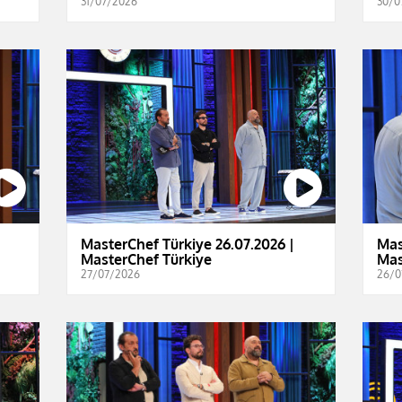
31/07/2026
30/0
MasterChef Türkiye 26.07.2026 |
Mas
MasterChef Türkiye
Mas
27/07/2026
26/0