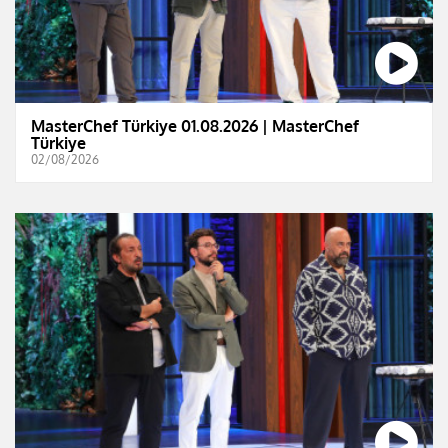
MasterChef Türkiye 01.08.2026 | MasterChef
Türkiye
02/08/2026