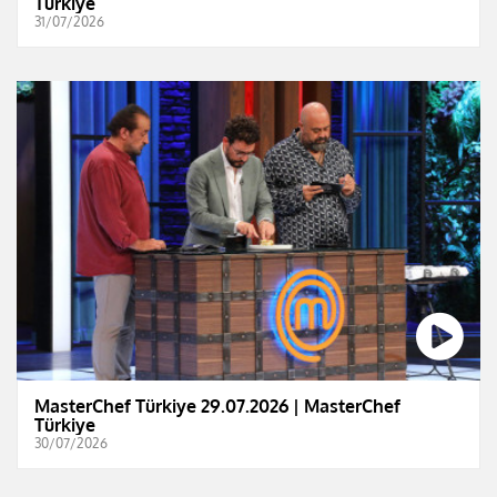
Türkiye
31/07/2026
MasterChef Türkiye 29.07.2026 | MasterChef
Türkiye
30/07/2026