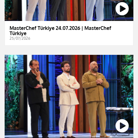
MasterChef Türkiye 24.07.2026 | MasterChef
Türkiye
25/07/2026