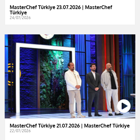
MasterChef Türkiye 23.07.2026 | MasterChef
Türkiye
24/07/2026
MasterChef Türkiye 21.07.2026 | MasterChef Türkiye
22/07/2026