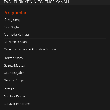
TV8 - TÜRKİYE'NİN EĞLENCE KANALI
Programlar
10 Yaş Genç
8'de Sağlık
Aramızda Kalmasın
Bir Yemek Olsan
Caner Taslaman ile Aklımdaki Sorular
Doktor Aksoy
Gazete Magazin
Gel Konuşalım
Gençlik Rüzgarı
İtiraf Et
Survivor Ekstra
Survivor Panorama