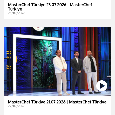
MasterChef Türkiye 23.07.2026 | MasterChef
Türkiye
24/07/2026
MasterChef Türkiye 21.07.2026 | MasterChef Türkiye
22/07/2026