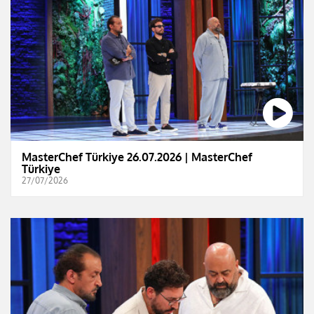
MasterChef Türkiye 26.07.2026 | MasterChef
Türkiye
27/07/2026