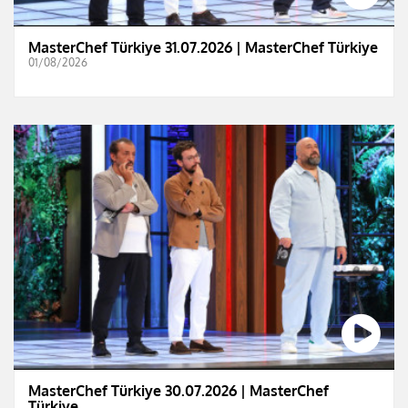
MasterChef Türkiye 31.07.2026 | MasterChef Türkiye
01/08/2026
MasterChef Türkiye 30.07.2026 | MasterChef
Türkiye