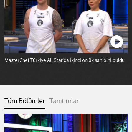
MasterChef Türkiye All Star'da ikinci önlük sahibini buldu
Tüm Bölümler
Tanıtımlar