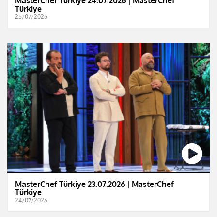
MasterChef Türkiye 24.07.2026 | MasterChef
Türkiye
25/07/2026
MasterChef Türkiye 23.07.2026 | MasterChef
Türkiye
24/07/2026