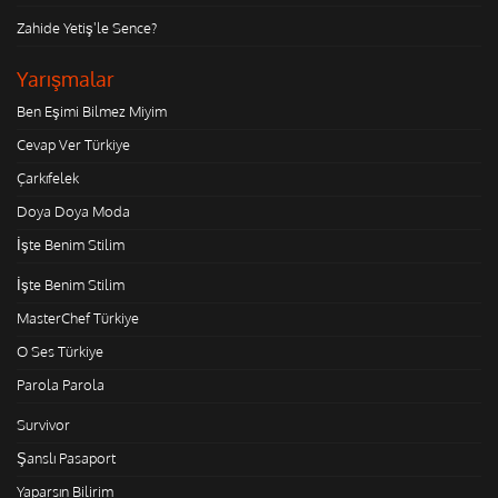
Zahide Yetiş'le Sence?
Yarışmalar
Ben Eşimi Bilmez Miyim
Cevap Ver Türkiye
Çarkıfelek
Doya Doya Moda
İşte Benim Stilim
İşte Benim Stilim
MasterChef Türkiye
O Ses Türkiye
Parola Parola
Survivor
Şanslı Pasaport
Yaparsın Bilirim