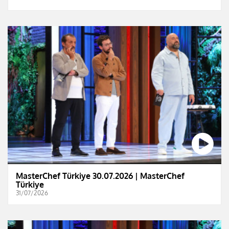
MasterChef Türkiye 30.07.2026 | MasterChef
Türkiye
31/07/2026