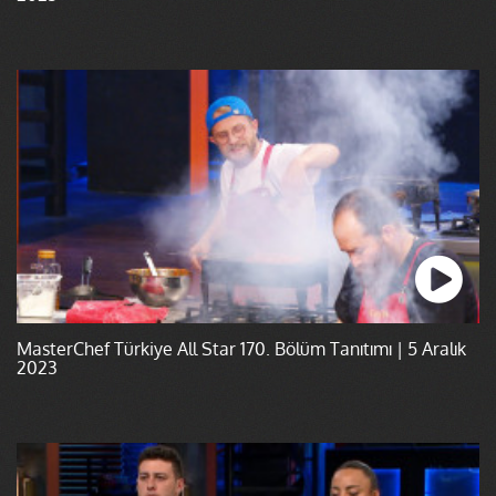
MasterChef Türkiye All Star 170. Bölüm Tanıtımı | 5 Aralık
2023