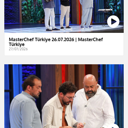
MasterChef Türkiye 26.07.2026 | MasterChef
Türkiye
27/07/2026