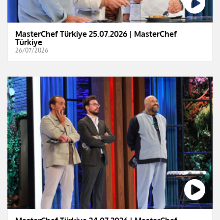
MasterChef Türkiye 25.07.2026 | MasterChef
Türkiye
26/07/2026