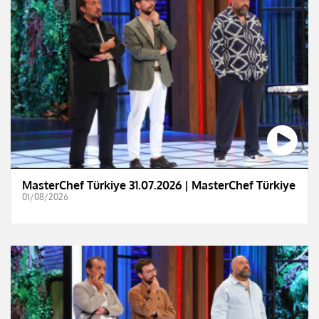
MasterChef Türkiye 31.07.2026 | MasterChef Türkiye
01/08/2026