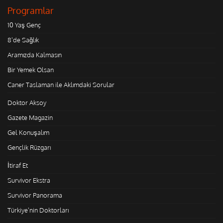
Programlar
10 Yaş Genç
8'de Sağlık
Aramızda Kalmasın
Bir Yemek Olsan
Caner Taslaman ile Aklımdaki Sorular
Doktor Aksoy
Gazete Magazin
Gel Konuşalım
Gençlik Rüzgarı
İtiraf Et
Survivor Ekstra
Survivor Panorama
Türkiye'nin Doktorları