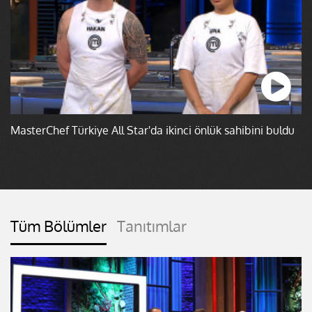
MasterChef Türkiye All Star'da ikinci önlük sahibini buldu
Tüm Bölümler
Tanıtımlar