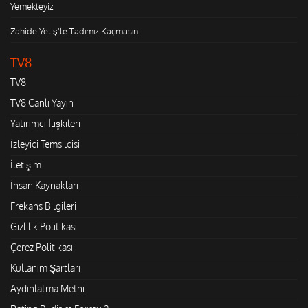
Yemekteyiz
Zahide Yetiş'le Tadımız Kaçmasın
TV8
TV8
TV8 Canlı Yayın
Yatırımcı İlişkileri
İzleyici Temsilcisi
İletişim
İnsan Kaynakları
Frekans Bilgileri
Gizlilik Politikası
Çerez Politikası
Kullanım Şartları
Aydınlatma Metni