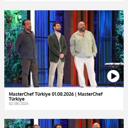
MasterChef Türkiye 01.08.2026 | MasterChef
Türkiye
02/08/2026