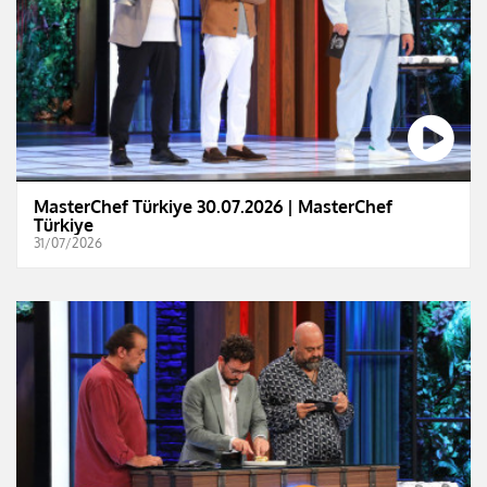
MasterChef Türkiye 30.07.2026 | MasterChef
Türkiye
31/07/2026