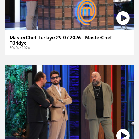
MasterChef Türkiye 29.07.2026 | MasterChef
Türkiye
30/07/2026