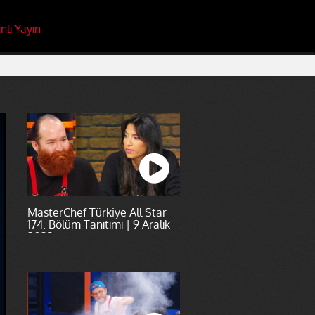
nlı Yayın
MasterChef Türkiye All Star
174. Bölüm Tanıtımı | 9 Aralık
2023