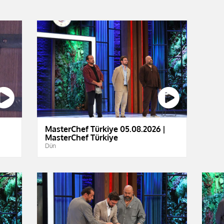
MasterChef Türkiye 05.08.2026 |
MasterChef Türkiye
Dün