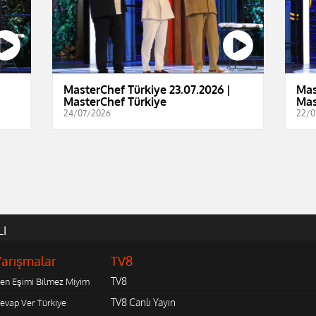
MasterChef Türkiye 23.07.2026 |
Mas
MasterChef Türkiye
Mas
24/07/2026
22/0
LI
Yarışmalar
TV8
TV8
en Eşimi Bilmez Miyim
TV8 Canlı Yayın
evap Ver Türkiye