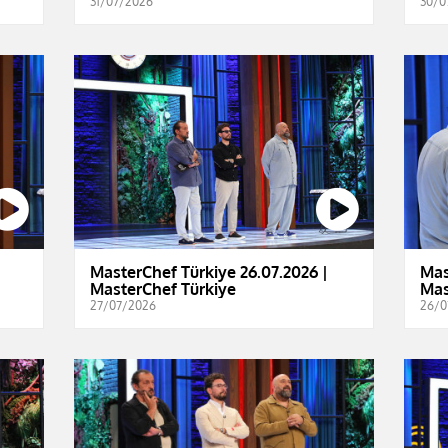
31/07/2026
30/0
MasterChef Türkiye 26.07.2026 |
Mas
MasterChef Türkiye
Mas
27/07/2026
26/0