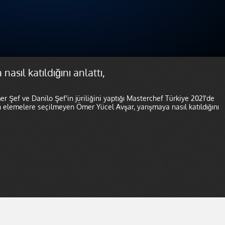
asıl katıldığını anlattı,
Şef ve Danilo Şef'in jüriliğini yaptığı Masterchef Türkiye 2021'de
lemelere seçilmeyen Ömer Yücel Avşar, yarışmaya nasıl katıldığını