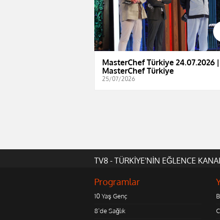
MasterChef Türkiye 24.07.2026 |
MasterChef Türkiye
25/07/2026
TV8 - TÜRKİYE'NİN EĞLENCE KANA
Programlar
10 Yaş Genç
B
8'de Sağlık
C