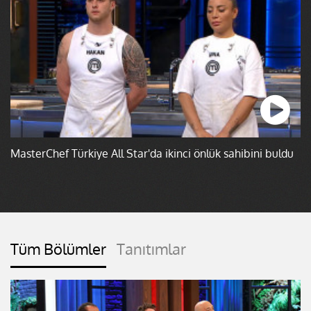
MasterChef Türkiye All Star'da ikinci önlük sahibini buldu
Tüm Bölümler
Tanıtımlar