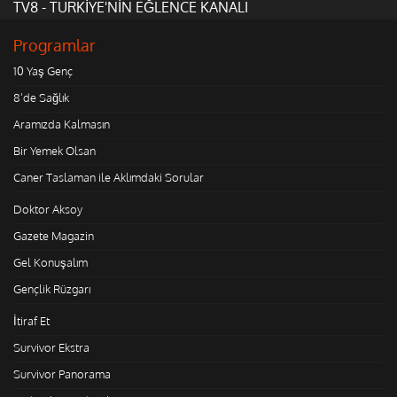
TV8 - TÜRKİYE'NİN EĞLENCE KANALI
Programlar
10 Yaş Genç
8'de Sağlık
Aramızda Kalmasın
Bir Yemek Olsan
Caner Taslaman ile Aklımdaki Sorular
Doktor Aksoy
Gazete Magazin
Gel Konuşalım
Gençlik Rüzgarı
İtiraf Et
Survivor Ekstra
Survivor Panorama