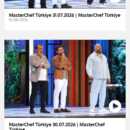
MasterChef Türkiye 31.07.2026 | MasterChef Türkiye
01/08/2026
MasterChef Türkiye 30.07.2026 | MasterChef
Türkiye