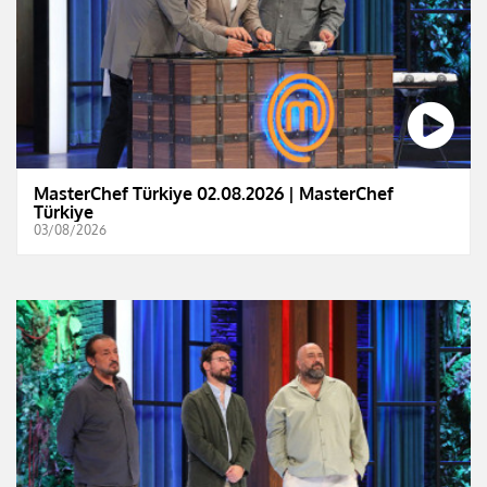
MasterChef Türkiye 02.08.2026 | MasterChef
Türkiye
03/08/2026