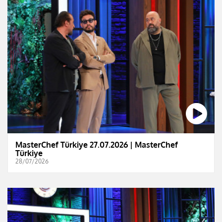
MasterChef Türkiye 27.07.2026 | MasterChef
Türkiye
28/07/2026