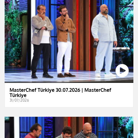
MasterChef Türkiye 30.07.2026 | MasterChef
Türkiye
31/07/2026