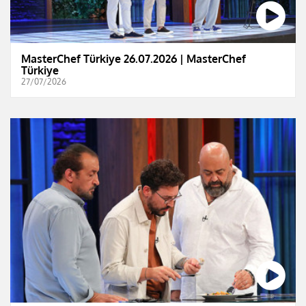
MasterChef Türkiye 26.07.2026 | MasterChef
Türkiye
27/07/2026