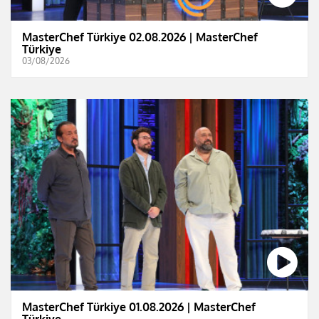
MasterChef Türkiye 02.08.2026 | MasterChef
Türkiye
03/08/2026
MasterChef Türkiye 01.08.2026 | MasterChef