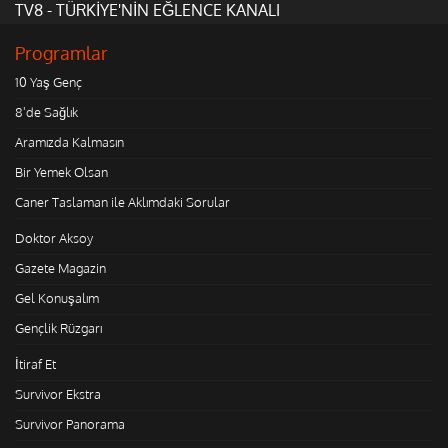
TV8 - TÜRKİYE'NİN EĞLENCE KANALI
Programlar
10 Yaş Genç
8'de Sağlık
Aramızda Kalmasın
Bir Yemek Olsan
Caner Taslaman ile Aklımdaki Sorular
Doktor Aksoy
Gazete Magazin
Gel Konuşalım
Gençlik Rüzgarı
İtiraf Et
Survivor Ekstra
Survivor Panorama