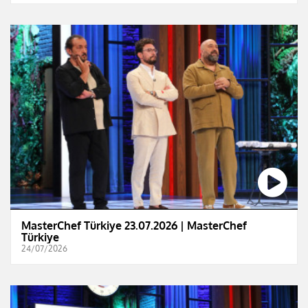
MasterChef Türkiye 23.07.2026 | MasterChef
Türkiye
24/07/2026