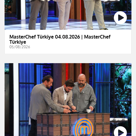
MasterChef Türkiye 04.08.2026 | MasterChef
Türkiye
05/08/2026