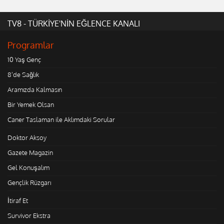
TV8 - TÜRKİYE'NİN EĞLENCE KANALI
Programlar
10 Yaş Genç
8'de Sağlık
Aramızda Kalmasın
Bir Yemek Olsan
Caner Taslaman ile Aklımdaki Sorular
Doktor Aksoy
Gazete Magazin
Gel Konuşalım
Gençlik Rüzgarı
İtiraf Et
Survivor Ekstra