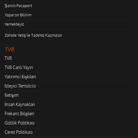
Şanslı Pasaport
Yaparsın Bilirim
Yemekteyiz
Zahide Yetiş'le Tadımız Kaçmasın
TV8
TV8
TV8 Canlı Yayın
Yatırımcı İlişkileri
İzleyici Temsilcisi
İletişim
İnsan Kaynakları
Frekans Bilgileri
Gizlilik Politikası
Çerez Politikası