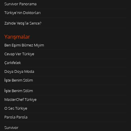
Survivor Panorama
Türkiye'nin Doktorları
Zahide Yetiş'le Sence?
Yarışmalar
Ben Eşimi Bilmez Miyim
Cevap Ver Türkiye
Çarkıfelek
Doya Doya Moda
İşte Benim Stilim
İşte Benim Stilim
MasterChef Türkiye
O Ses Türkiye
Parola Parola
Survivor