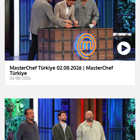
MasterChef Türkiye 02.08.2026 | MasterChef
Türkiye
03/08/2026