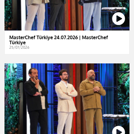
MasterChef Türkiye 24.07.2026 | MasterChef
Türkiye
25/07/2026