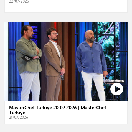
22/07/2026
MasterChef Türkiye 20.07.2026 | MasterChef
Türkiye
21/07/2026