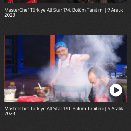
MasterChef Türkiye All Star 174. Bölüm Tanıtımı | 9 Aralık
2023
MasterChef Türkiye All Star 170. Bölüm Tanıtımı | 5 Aralık
2023