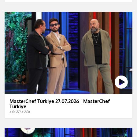
MasterChef Türkiye 27.07.2026 | MasterChef
Türkiye
28/07/2026