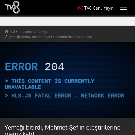
TV8 Canlı Yayın
Toggl
navig
tv8
masterchef türkiye
yemeği bitirdi, mehmet şef'in eleştirilerine maruz kaldı
ERROR
204
THIS CONTENT IS CURRENTLY
UNAVAILABLE
HLS.JS FATAL ERROR - NETWORK ERROR
Yemeği bitirdi, Mehmet Şef'in eleştirilerine
maruz kaldı