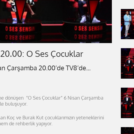
20.00: O Ses Çocuklar
n Çarşamba 20.00’de TV8’de...
ene dönüşen “O Ses Çocuklar” 6 Nisan Çarşamba
ile buluşuyor.
n Koç ve Burak Kut çocuklarımızın yeteneklerini
hem de rehberlik yapıyor.