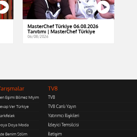
|
MasterChef Türkiye 06.08.2026
Tanıtımı | MasterChef Türkiye
06/08/2026
Yarışmalar
TV8
TV8
en Eşimi Bilmez Miyim
TV8 Canlı Yayın
evap Ver Türkiye
Yatırımcı İlişkileri
arkıfelek
İzleyici Temsilcisi
oya Doya Moda
İletişim
şte Benim Stilim