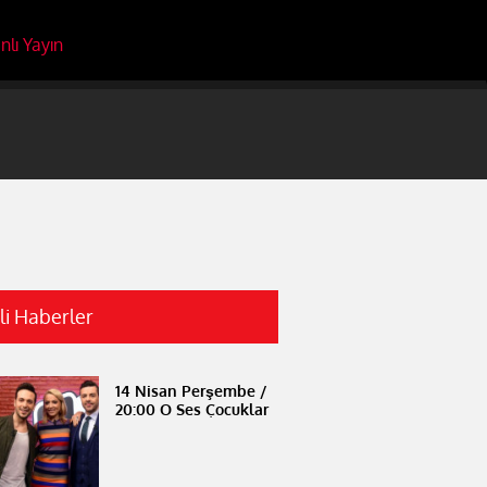
nlı Yayın
ili Haberler
14 Nisan Perşembe /
20:00 O Ses Çocuklar