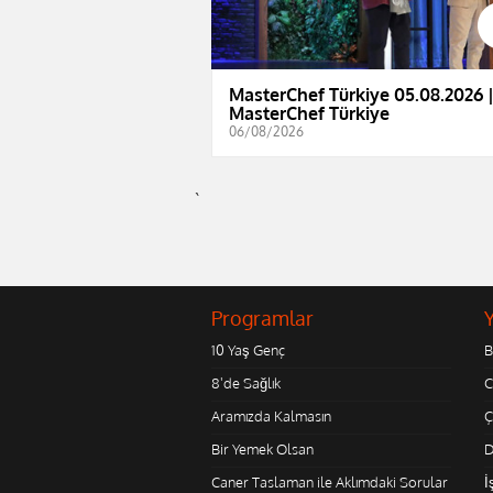
MasterChef Türkiye 05.08.2026 
MasterChef Türkiye
06/08/2026
`
Programlar
10 Yaş Genç
B
8'de Sağlık
C
Aramızda Kalmasın
Ç
Bir Yemek Olsan
D
Caner Taslaman ile Aklımdaki Sorular
İ