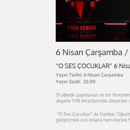
6 Nisan Çarşamba / 
“O SES ÇOCUKLAR” 6 Nisa
Yayın Tarihi: 6 Nisan Çarşamba
Yayın Saati: 20.00
51 ülkede yayınlanan ve bir fenom
akşamı TV8 ekranlarında izleyiciler 
“O Ses Çocuklar” da Hadise, Oğuzha
geliştirmek için onlara hem koçluk 