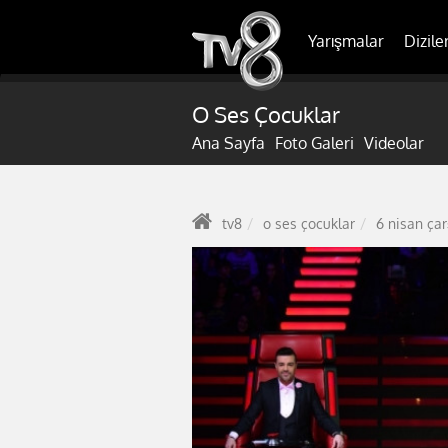
Yarışmalar
Dizile
O Ses Çocuklar
Ana Sayfa
Foto Galeri
Videolar
tv8
o ses çocuklar
6 nisan ça