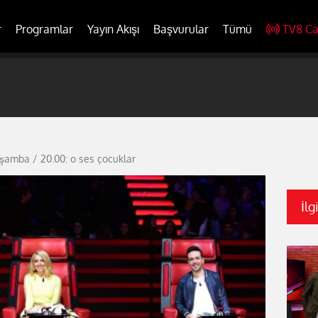
r
Programlar
Yayın Akışı
Başvurular
Tümü
TV8 Ca
rşamba / 20.00: o ses çocuklar
İlg