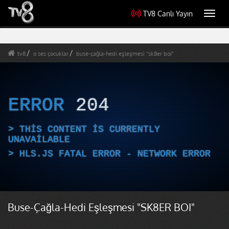
TV8 Canlı Yayın
Toggl
navig
tv8
o ses çocuklar
buse-çağla-hedi eşleşmesi "sk8er boi"
ERROR
204
THIS CONTENT IS CURRENTLY
UNAVAILABLE
HLS.JS FATAL ERROR - NETWORK ERROR
Buse-Çağla-Hedi Eşleşmesi "SK8ER BOI"