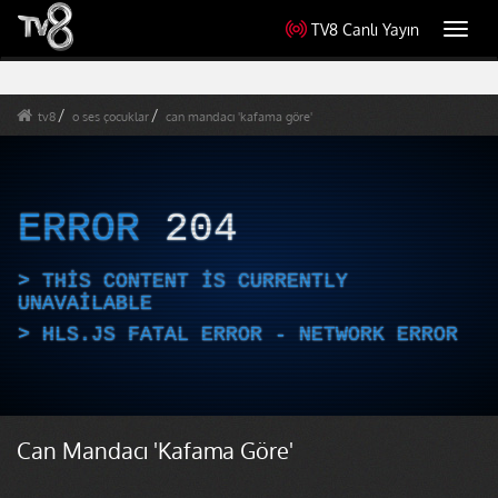
TV8 Canlı Yayın
Toggl
navig
tv8
o ses çocuklar
can mandacı 'kafama göre'
ERROR
204
THIS CONTENT IS CURRENTLY
UNAVAILABLE
HLS.JS FATAL ERROR - NETWORK ERROR
Can Mandacı 'Kafama Göre'