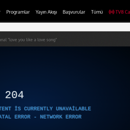
r
Programlar
Yayın Akışı
Başvurular
Tümü
TV8 Ca
nnal "love you like a love song"
R
204
TENT IS CURRENTLY UNAVAILABLE
ATAL ERROR - NETWORK ERROR