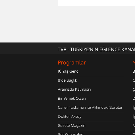
TV8 - TÜRKİYE'NİN EĞLENCE KANA
Programlar
10 Yaş Genç
B
8'de Sağlık
C
Aramızda Kalmasın
Ç
Bir Yemek Olsan
D
Caner Taslaman ile Aklımdaki Sorular
İ
Doktor Aksoy
İ
Gazete Magazin
M
Gel Konuşalım
O