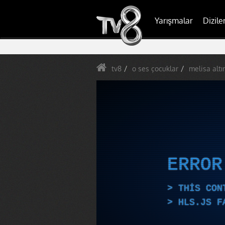
Yarışmalar
Dizile
tv8
o ses çocuklar
melisa altı
ERRO
THIS CON
HLS.JS F