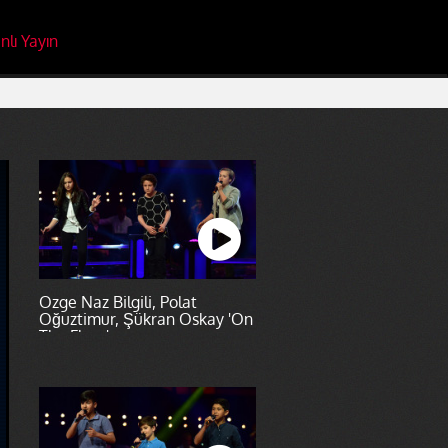
nlı Yayın
Özge Naz Bilgili, Polat
Oğuztimur, Şükran Oskay 'On
The Floor'