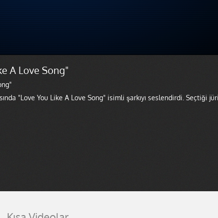
ike A Love Song"
ong"
ında "Love You Like A Love Song" isimli şarkıyı seslendirdi. Seçtiği jür
Kısa Videolar