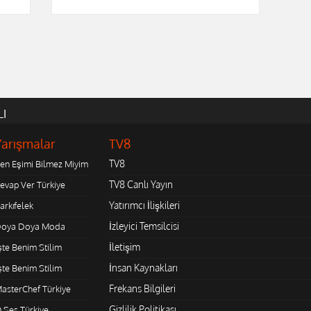
LI
Yarışmalar
TV8
TV8
en Eşimi Bilmez Miyim
TV8 Canlı Yayın
evap Ver Türkiye
Yatırımcı İlişkileri
arkıfelek
İzleyici Temsilcisi
oya Doya Moda
İletişim
şte Benim Stilim
İnsan Kaynakları
şte Benim Stilim
Frekans Bilgileri
asterChef Türkiye
Gizlilik Politikası
 Ses Türkiye