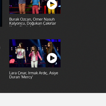
Burak Özcan, Ömer Nasuh
Kalyoncu, Doğukan Çakırlar
'Ayva Çiçek Açmış'
i
Lara Çınar, Irmak Ardıç, Asiye
Duran 'Mercy'