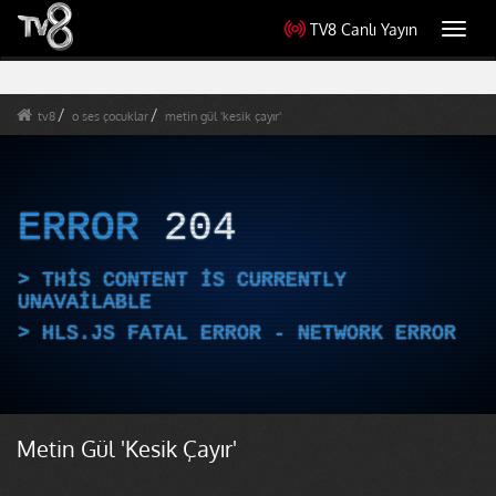
TV8 Canlı Yayın
Toggl
navig
tv8
o ses çocuklar
metin gül 'kesik çayır'
ERROR
204
THIS CONTENT IS CURRENTLY
UNAVAILABLE
HLS.JS FATAL ERROR - NETWORK ERROR
Metin Gül 'Kesik Çayır'