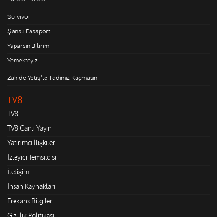
Survivor
Şanslı Pasaport
Yaparsın Bilirim
Yemekteyiz
Zahide Yetiş'le Tadımız Kaçmasın
TV8
TV8
TV8 Canlı Yayın
Yatırımcı İlişkileri
İzleyici Temsilcisi
İletişim
İnsan Kaynakları
Frekans Bilgileri
Gizlilik Politikası