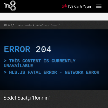
TV8 Canlı Yayın
Toggl
navig
tv8
o ses çocuklar
sedef saatçi 'runnin'
ERROR
204
THIS CONTENT IS CURRENTLY
UNAVAILABLE
HLS.JS FATAL ERROR - NETWORK ERROR
Sedef Saatçi 'Runnin'