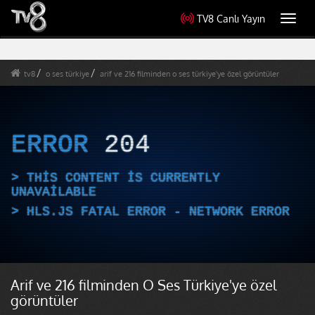
TV8 Canlı Yayın
Toggl
navig
tv8
o ses türkiye
arif ve 216 filminden o ses türkiye'ye özel görüntüler
ERROR
204
THIS CONTENT IS CURRENTLY
UNAVAILABLE
HLS.JS FATAL ERROR - NETWORK ERROR
Arif ve 216 filminden O Ses Türkiye'ye özel
görüntüler