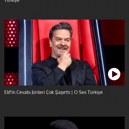
Elif'in Cevabı Jürileri Çok Şaşırttı | O Ses Türkiye