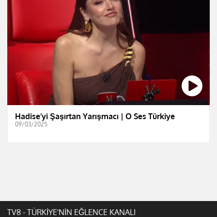
Hadise'yi Şaşırtan Yarışmacı | O Ses Türkiye
09/03/2025
TV8 - TÜRKİYE'NİN EĞLENCE KANALI