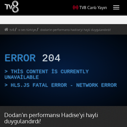
TV8 Canlı Yayın
Toggl
navig
tv8
o ses türkiye
dodan'ın performansı hadise'yi hayli duygulandırdı!
ERROR
204
THIS CONTENT IS CURRENTLY
UNAVAILABLE
HLS.JS FATAL ERROR - NETWORK ERROR
Dodan'ın performansı Hadise'yi hayli
duygulandırdı!