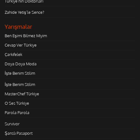
Türkiye'nin Doktorları
Zahide Yetiş'le Sence?
Yarışmalar
Ben Eşimi Bilmez Miyim
Cevap Ver Türkiye
Çarkıfelek
Doya Doya Moda
İşte Benim Stilim
İşte Benim Stilim
MasterChef Türkiye
O Ses Türkiye
Parola Parola
Survivor
Şanslı Pasaport