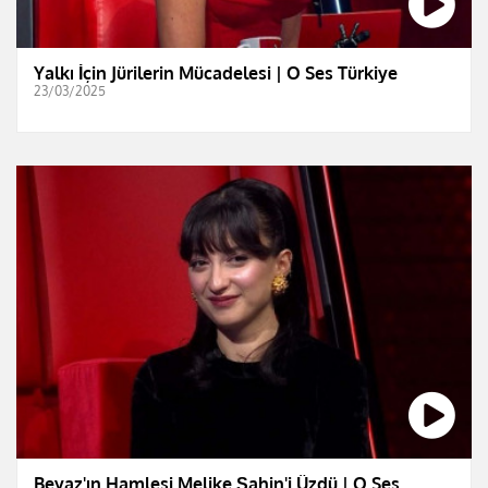
Yalkı İçin Jürilerin Mücadelesi | O Ses Türkiye
23/03/2025
Beyaz'ın Hamlesi Melike Şahin'i Üzdü | O Ses