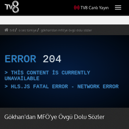
TV8 Canlı Yayın
Toggl
navig
tv8
o ses türkiye
gökhan'dan mfö'ye övgü dolu sözler
ERROR
204
THIS CONTENT IS CURRENTLY
UNAVAILABLE
HLS.JS FATAL ERROR - NETWORK ERROR
Gökhan'dan MFÖ'ye Övgü Dolu Sözler