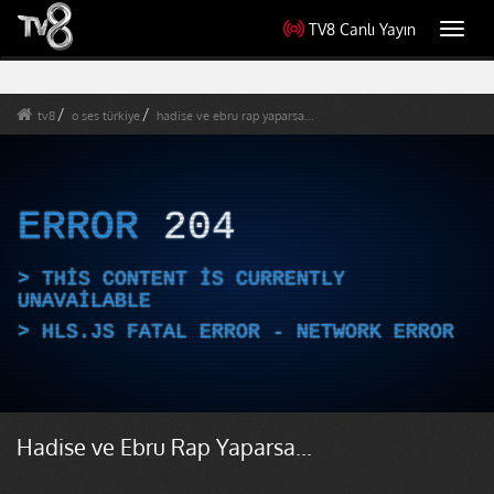
TV8 Canlı Yayın
Toggl
navig
tv8
o ses türkiye
hadise ve ebru rap yaparsa...
ERROR
204
THIS CONTENT IS CURRENTLY
UNAVAILABLE
HLS.JS FATAL ERROR - NETWORK ERROR
Hadise ve Ebru Rap Yaparsa...