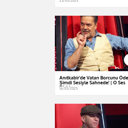
23/03/2025
Anıtkabir'de Vatan Borcunu Öde
Şimdi Sesiyle Sahnede! | O Ses
Türkiye
16/03/2025