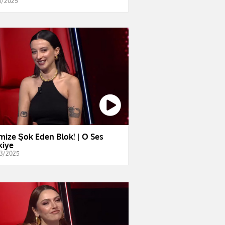
3/2025
imize Şok Eden Blok! | O Ses
kiye
3/2025