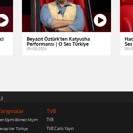
ci
Beyazıt Öztürk'ten Katyusha
Had
Performansı | O Ses Türkiye
Ses
09/03/2025
09/0
LI
Yarışmalar
TV8
TV8
en Eşimi Bilmez Miyim
TV8 Canlı Yayın
evap Ver Türkiye