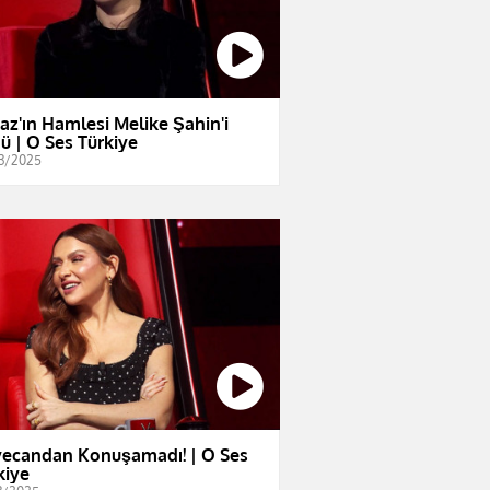
az'ın Hamlesi Melike Şahin'i
ü | O Ses Türkiye
3/2025
ecandan Konuşamadı! | O Ses
kiye