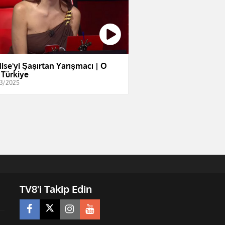
ise'yi Şaşırtan Yarışmacı | O
 Türkiye
3/2025
TV8'i Takip Edin