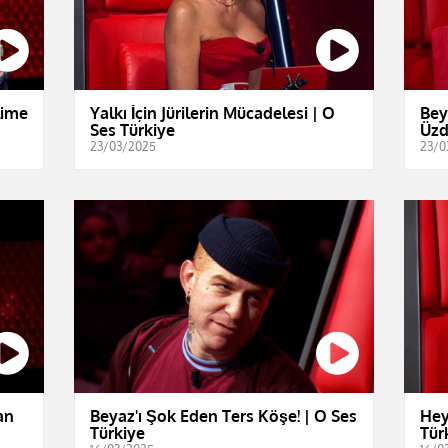
lime
Yalkı İçin Jürilerin Mücadelesi | O
Bey
Ses Türkiye
Üzd
23/03/2025
23/0
an
Beyaz'ı Şok Eden Ters Köşe! | O Ses
Hey
Türkiye
Tür