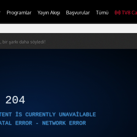
r
Programlar
Yayın Akışı
Başvurular
Tümü
TV8 Ca
, bir şarkı daha söyledi!
R
204
TENT IS CURRENTLY UNAVAILABLE
ATAL ERROR - NETWORK ERROR