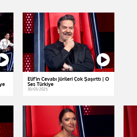
Elif'in Cevabı Jürileri Çok Şaşırttı | O
iye
Ses Türkiye
30/03/2025