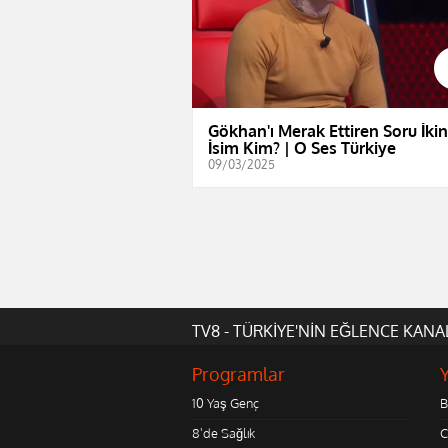
Gökhan'ı Merak Ettiren Soru İkin
İsim Kim? | O Ses Türkiye
09/03/2025
TV8 - TÜRKİYE'NİN EĞLENCE KANA
Programlar
10 Yaş Genç
B
8'de Sağlık
C