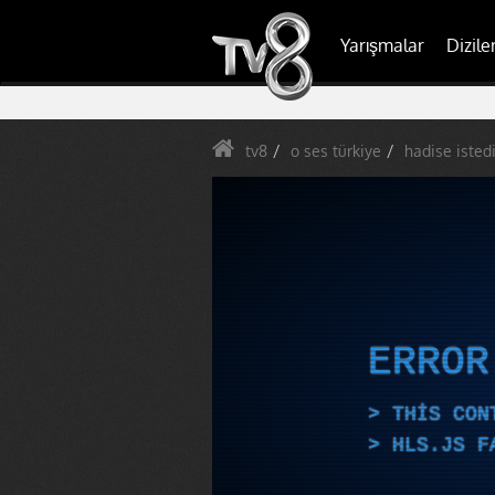
Yarışmalar
Dizile
tv8
o ses türkiye
hadise istedi
ERRO
THIS CON
HLS.JS F