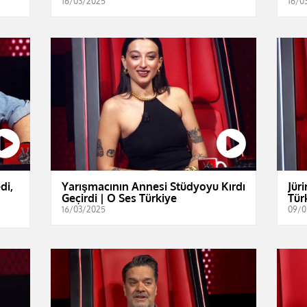
16/03/2025
16/0
di,
Yarışmacının Annesi Stüdyoyu Kırdı
Jür
Geçirdi | O Ses Türkiye
Tür
16/03/2025
09/0