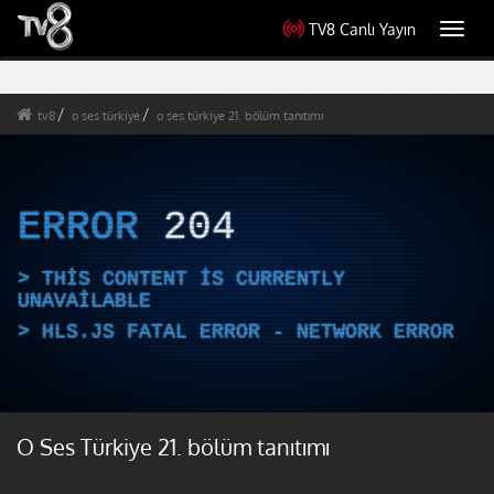
TV8 Canlı Yayın
Toggl
navig
tv8
o ses türkiye
o ses türkiye 21. bölüm tanıtımı
ERROR
204
THIS CONTENT IS CURRENTLY
UNAVAILABLE
HLS.JS FATAL ERROR - NETWORK ERROR
O Ses Türkiye 21. bölüm tanıtımı