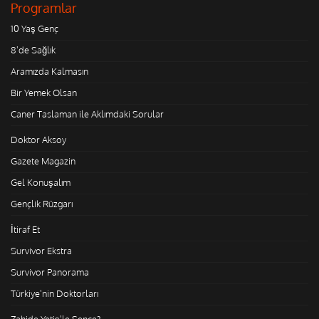
Programlar
10 Yaş Genç
8'de Sağlık
Aramızda Kalmasın
Bir Yemek Olsan
Caner Taslaman ile Aklımdaki Sorular
Doktor Aksoy
Gazete Magazin
Gel Konuşalım
Gençlik Rüzgarı
İtiraf Et
Survivor Ekstra
Survivor Panorama
Türkiye'nin Doktorları
Zahide Yetiş'le Sence?