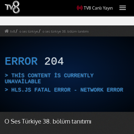
TV8 Canlı Yayın
Toggl
navig
tv8
o ses türkiye
o ses türkiye 38. bölüm tanıtımı
ERROR
204
THIS CONTENT IS CURRENTLY
UNAVAILABLE
HLS.JS FATAL ERROR - NETWORK ERROR
O Ses Türkiye 38. bölüm tanıtımı