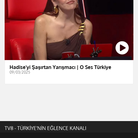
Hadise'yi Şaşırtan Yarışmacı | O Ses Türkiye
09/03/2025
TV8 - TÜRKİYE'NİN EĞLENCE KANALI