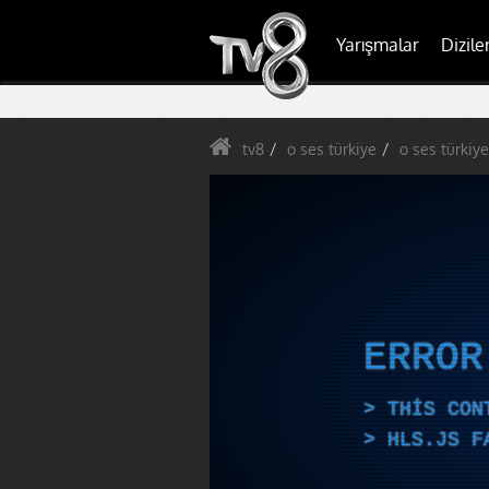
Yarışmalar
Dizile
tv8
o ses türkiye
o ses türkiye
ERRO
THIS CON
HLS.JS F