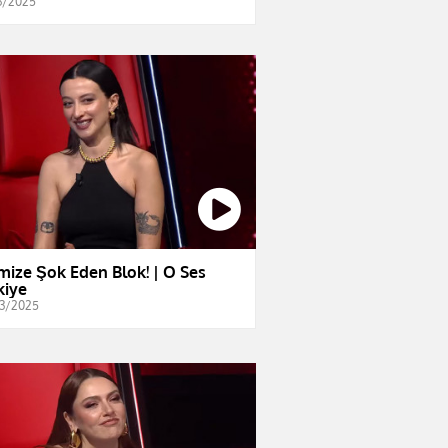
3/2025
imize Şok Eden Blok! | O Ses
kiye
3/2025