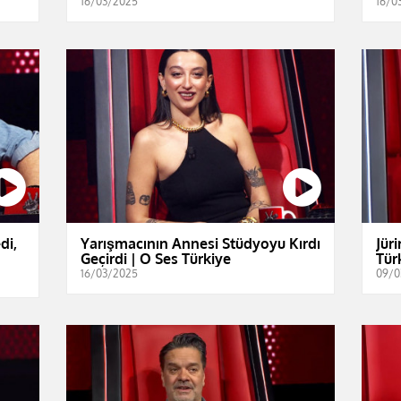
16/03/2025
16/0
di,
Yarışmacının Annesi Stüdyoyu Kırdı
Jür
Geçirdi | O Ses Türkiye
Tür
16/03/2025
09/0