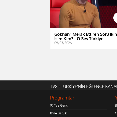
Gökhan'ı Merak Ettiren Soru İkin
İsim Kim? | O Ses Türkiye
09/03/2025
TV8 - TÜRKİYE'NİN EĞLENCE KANA
Programlar
10 Yaş Genç
B
8'de Sağlık
C