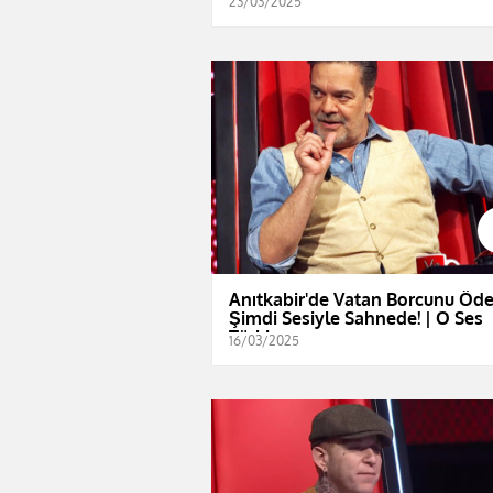
23/03/2025
Anıtkabir'de Vatan Borcunu Öde
Şimdi Sesiyle Sahnede! | O Ses
Türkiye
16/03/2025