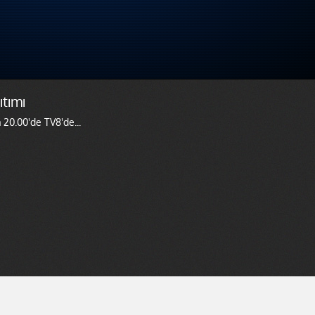
tımı
20.00'de TV8'de...