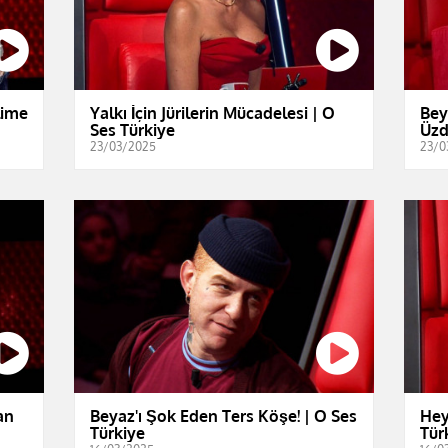
lime
Yalkı İçin Jürilerin Mücadelesi | O
Bey
Ses Türkiye
Üzd
23/03/2025
23/0
an
Beyaz'ı Şok Eden Ters Köşe! | O Ses
Hey
Türkiye
Tür