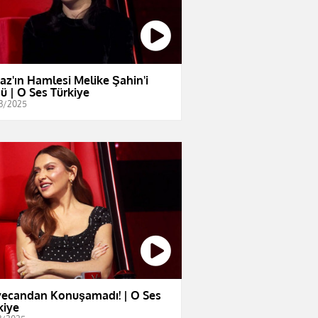
az'ın Hamlesi Melike Şahin'i
ü | O Ses Türkiye
3/2025
ecandan Konuşamadı! | O Ses
kiye