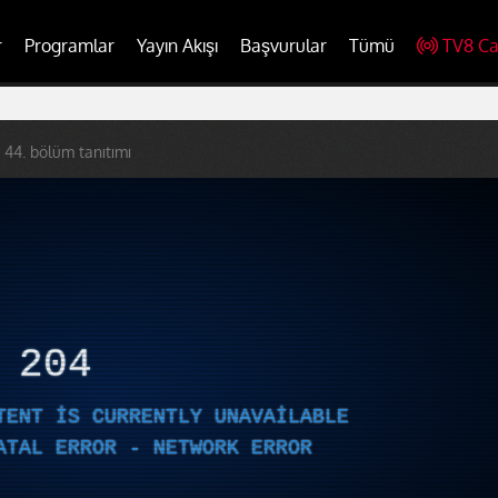
r
Programlar
Yayın Akışı
Başvurular
Tümü
TV8 Ca
 44. bölüm tanıtımı
R
204
TENT IS CURRENTLY UNAVAILABLE
ATAL ERROR - NETWORK ERROR