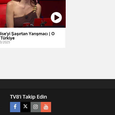
ise'yi Şaşırtan Yarışmacı | O
 Türkiye
3/2025
TV8'i Takip Edin