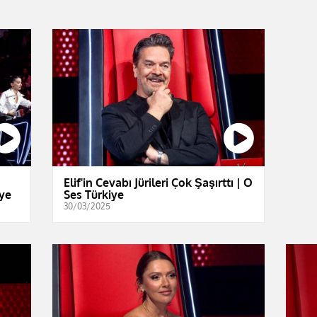
Elif'in Cevabı Jürileri Çok Şaşırttı | O
iye
Ses Türkiye
30/03/2025