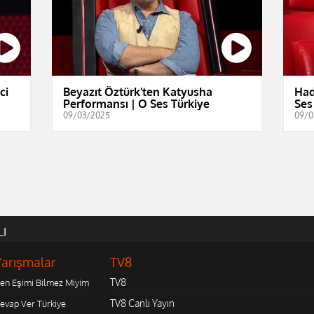
ci
Beyazıt Öztürk'ten Katyusha
Had
Performansı | O Ses Türkiye
Ses
09/03/2025
09/0
LI
Yarışmalar
TV8
TV8
en Eşimi Bilmez Miyim
TV8 Canlı Yayın
evap Ver Türkiye