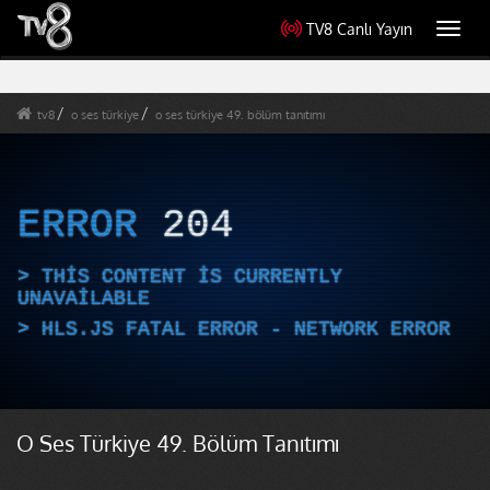
TV8 Canlı Yayın
Toggl
navig
tv8
o ses türkiye
o ses türkiye 49. bölüm tanıtımı
ERROR
204
THIS CONTENT IS CURRENTLY
UNAVAILABLE
HLS.JS FATAL ERROR - NETWORK ERROR
O Ses Türkiye 49. Bölüm Tanıtımı