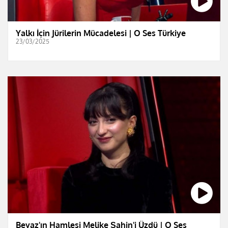
Yalkı İçin Jürilerin Mücadelesi | O Ses Türkiye
23/03/2025
Beyaz'ın Hamlesi Melike Şahin'i Üzdü | O Ses