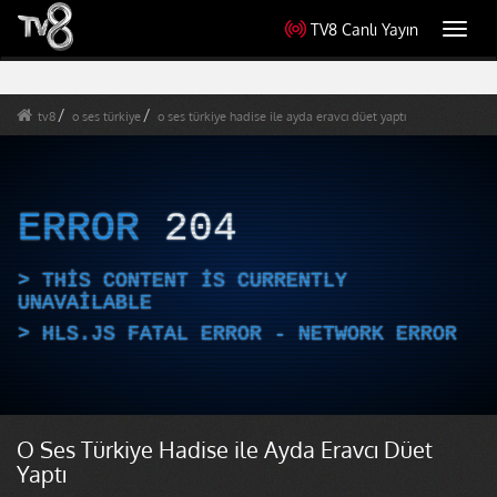
TV8 Canlı Yayın
Toggl
navig
tv8
o ses türkiye
o ses türkiye hadise ile ayda eravcı düet yaptı
ERROR
204
THIS CONTENT IS CURRENTLY
UNAVAILABLE
HLS.JS FATAL ERROR - NETWORK ERROR
O Ses Türkiye Hadise ile Ayda Eravcı Düet
Yaptı