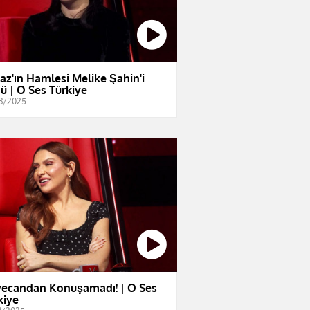
az'ın Hamlesi Melike Şahin'i
ü | O Ses Türkiye
3/2025
ecandan Konuşamadı! | O Ses
kiye