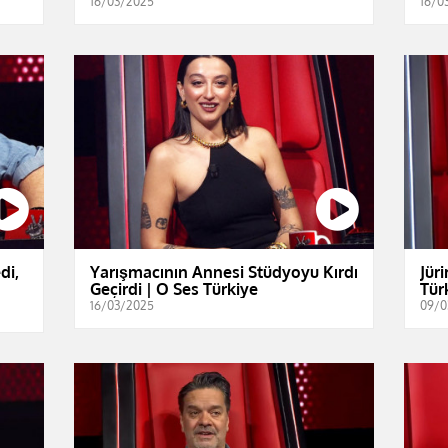
16/03/2025
16/0
di,
Yarışmacının Annesi Stüdyoyu Kırdı
Jür
Geçirdi | O Ses Türkiye
Tür
16/03/2025
09/0