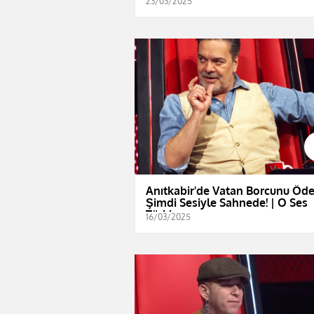
23/03/2025
Anıtkabir'de Vatan Borcunu Öde
Şimdi Sesiyle Sahnede! | O Ses
Türkiye
16/03/2025