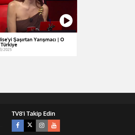
ise'yi Şaşırtan Yarışmacı | O
 Türkiye
3/2025
TV8'i Takip Edin