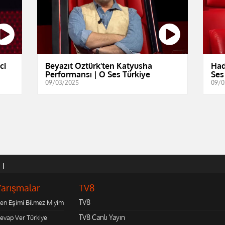
ci
Beyazıt Öztürk'ten Katyusha
Had
Performansı | O Ses Türkiye
Ses
09/03/2025
09/0
LI
Yarışmalar
TV8
TV8
en Eşimi Bilmez Miyim
TV8 Canlı Yayın
evap Ver Türkiye