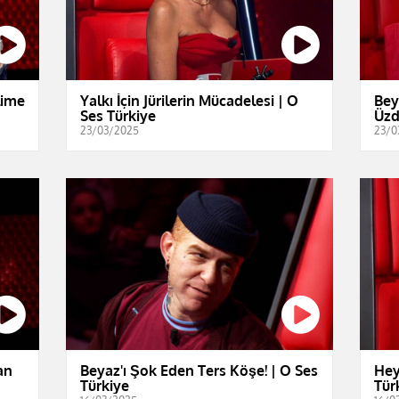
lime
Yalkı İçin Jürilerin Mücadelesi | O
Bey
Ses Türkiye
Üzd
23/03/2025
23/0
an
Beyaz'ı Şok Eden Ters Köşe! | O Ses
Hey
Türkiye
Tür