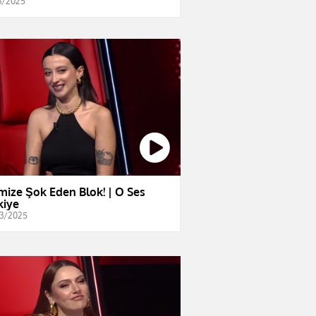
3/2025
imize Şok Eden Blok! | O Ses
kiye
3/2025