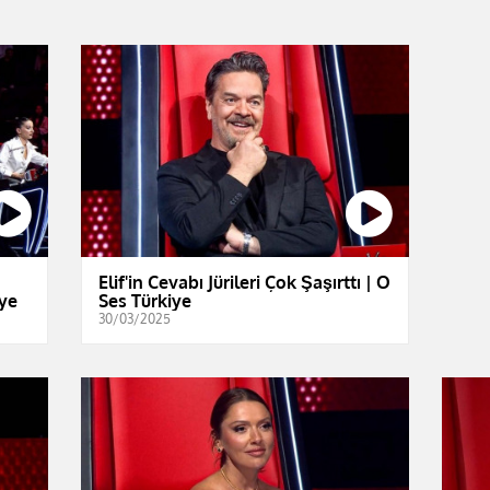
Elif'in Cevabı Jürileri Çok Şaşırttı | O
iye
Ses Türkiye
30/03/2025