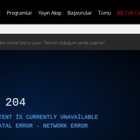
r
Programlar
Yayın Akışı
Başvurular
Tümü
TV8 Ca
dan murat boz'a uyarı: "benim olduğum yerde yapma"
R
204
TENT IS CURRENTLY UNAVAILABLE
ATAL ERROR - NETWORK ERROR