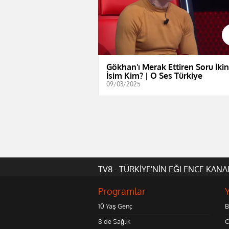
Gökhan'ı Merak Ettiren Soru İkin
İsim Kim? | O Ses Türkiye
09/03/2025
TV8 - TÜRKİYE'NİN EĞLENCE KANA
Programlar
10 Yaş Genç
B
8'de Sağlık
C