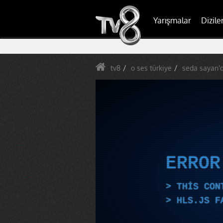
Yarışmalar
Dizile
tv8
o ses türkiye
seda sayan'
ERRO
THIS CON
HLS.JS F