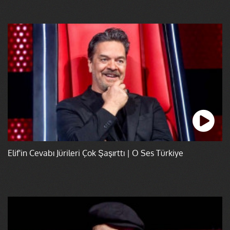
Elif'in Cevabı Jürileri Çok Şaşırttı | O Ses Türkiye