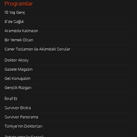
Programlar
10 Yaş Genç
8'de Sağlık
Aramızda Kalmasın
Bir Yemek Olsan
Caner Taslaman ile Aklımdaki Sorular
Doktor Aksoy
Gazete Magazin
Gel Konuşalım
Gençlik Rüzgarı
İtiraf Et
Survivor Ekstra
Survivor Panorama
Türkiye'nin Doktorları
Zahide Yetiş'le Sence?