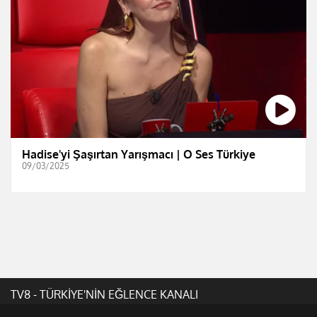
Hadise'yi Şaşırtan Yarışmacı | O Ses Türkiye
09/03/2025
TV8 - TÜRKİYE'NİN EĞLENCE KANALI