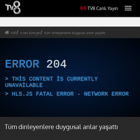
TV8 Canlı Yayın
Toggl
navig
tv8
o ses türkiye
tüm dinleyenlere duygusal anlar yaşattı
ERROR
204
THIS CONTENT IS CURRENTLY
UNAVAILABLE
HLS.JS FATAL ERROR - NETWORK ERROR
Tüm dinleyenlere duygusal anlar yaşattı