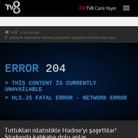
TV8 Canlı Yayın
Toggl
navig
tv8
o ses türkiye
tuttukları istatistikle hadise'yi şaşırttılar! stüdyoda kahkaha dolu anlar...
ERROR
204
THIS CONTENT IS CURRENTLY
UNAVAILABLE
HLS.JS FATAL ERROR - NETWORK ERROR
Tuttukları istatistikle Hadise'yi şaşırttılar!
Stüdyoda kahkaha dolu anlar...