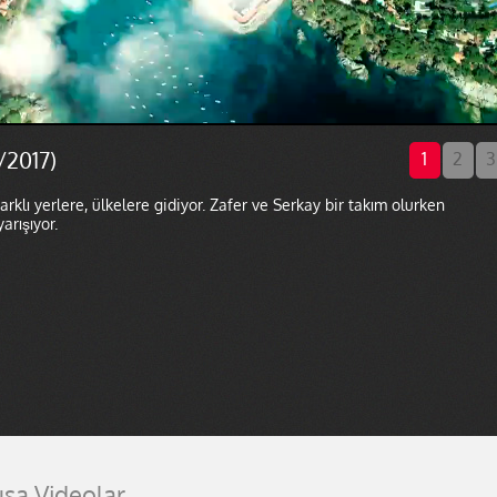
/2017)
1
2
3
rklı yerlere, ülkelere gidiyor. Zafer ve Serkay bir takım olurken
rışıyor.
ısa Videolar