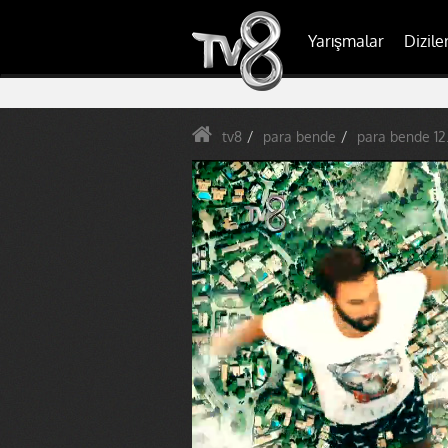
Yarışmalar
Dizile
tv8
para bende
para bende 12