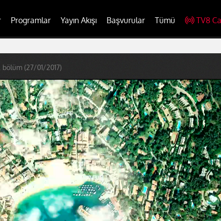
r
Programlar
Yayın Akışı
Başvurular
Tümü
TV8 Ca
. bölüm (27/01/2017)