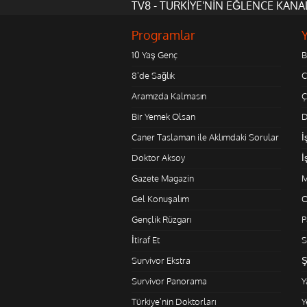
TV8 - TÜRKİYE'NİN EĞLENCE KANA
Programlar
10 Yaş Genç
B
8'de Sağlık
C
Aramızda Kalmasın
Ç
Bir Yemek Olsan
D
Caner Taslaman ile Aklımdaki Sorular
İ
Doktor Aksoy
İ
Gazete Magazin
M
Gel Konuşalım
O
Gençlik Rüzgarı
P
İtiraf Et
S
Survivor Ekstra
Ş
Survivor Panorama
Y
Türkiye'nin Doktorları
Y