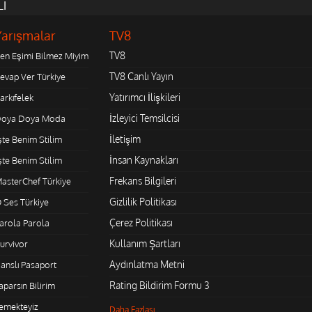
LI
Yarışmalar
TV8
TV8
en Eşimi Bilmez Miyim
TV8 Canlı Yayın
evap Ver Türkiye
Yatırımcı İlişkileri
arkıfelek
İzleyici Temsilcisi
oya Doya Moda
İletişim
şte Benim Stilim
İnsan Kaynakları
şte Benim Stilim
Frekans Bilgileri
asterChef Türkiye
Gizlilik Politikası
 Ses Türkiye
Çerez Politikası
arola Parola
Kullanım Şartları
urvivor
Aydınlatma Metni
anslı Pasaport
Rating Bildirim Formu 3
aparsın Bilirim
emekteyiz
Daha Fazlası