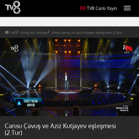
TV8 Canlı Yayın
Toggl
navig
tv8
rising star türkiye
cansu çavuş ve aziz kutjayev eşleşmesi (2.tur)
Cansu Çavuş ve Aziz Kutjayev eşleşmesi
(2.Tur)