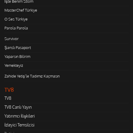
İşte Benim Stilim
MasterChef Türkiye
O Ses Türkiye
Parola Parola
Survivor
Şanslı Pasaport
Yaparsın Bilirim
Yemekteyiz
Zahide Yetiş'le Tadımız Kaçmasın
TV8
TV8
TV8 Canlı Yayın
Yatırımcı İlişkileri
İzleyici Temsilcisi