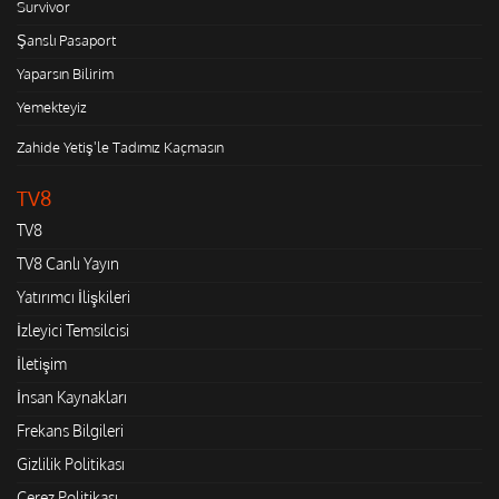
Survivor
Şanslı Pasaport
Yaparsın Bilirim
Yemekteyiz
Zahide Yetiş'le Tadımız Kaçmasın
TV8
TV8
TV8 Canlı Yayın
Yatırımcı İlişkileri
İzleyici Temsilcisi
İletişim
İnsan Kaynakları
Frekans Bilgileri
Gizlilik Politikası
Çerez Politikası