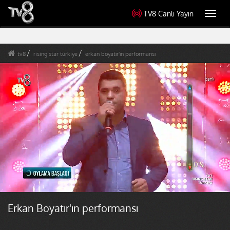
TV8 Canlı Yayın
Toggl
navig
tv8
rising star türkiye
erkan boyatır'ın performansı
Erkan Boyatır'ın performansı