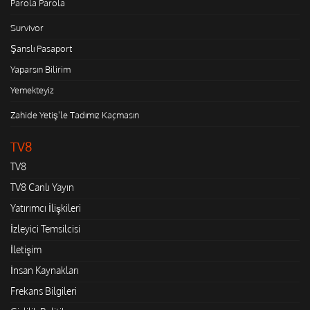
Parola Parola
Survivor
Şanslı Pasaport
Yaparsın Bilirim
Yemekteyiz
Zahide Yetiş'le Tadımız Kaçmasın
TV8
TV8
TV8 Canlı Yayın
Yatırımcı İlişkileri
İzleyici Temsilcisi
İletişim
İnsan Kaynakları
Frekans Bilgileri