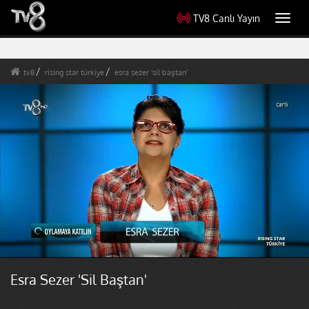
TV8 Canlı Yayın
Toggl
navig
tv8
rising star türkiye
esra sezer 'sil baştan'
Esra Sezer 'Sil Baştan'