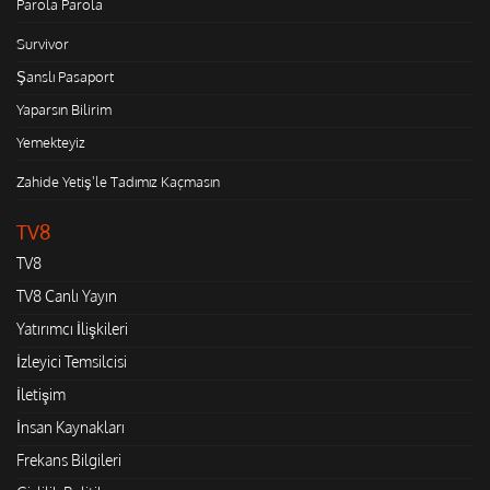
Parola Parola
Survivor
Şanslı Pasaport
Yaparsın Bilirim
Yemekteyiz
Zahide Yetiş'le Tadımız Kaçmasın
TV8
TV8
TV8 Canlı Yayın
Yatırımcı İlişkileri
İzleyici Temsilcisi
İletişim
İnsan Kaynakları
Frekans Bilgileri