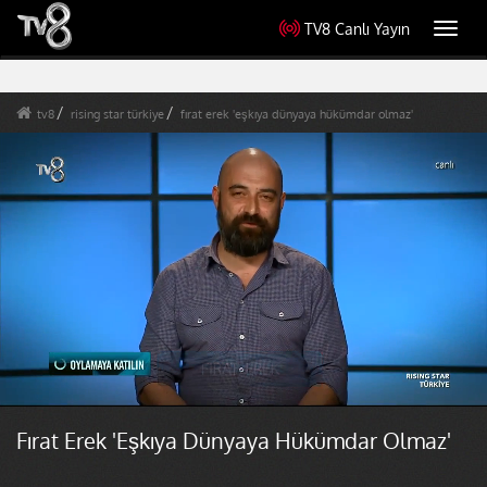
TV8 Canlı Yayın
Toggl
navig
tv8
rising star türkiye
fırat erek 'eşkıya dünyaya hükümdar olmaz'
Fırat Erek 'Eşkıya Dünyaya Hükümdar Olmaz'