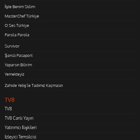
İşte Benim Stilim
MasterChef Türkiye
O Ses Türkiye
Parola Parola
Survivor
Şanslı Pasaport
Yaparsın Bilirim
Yemekteyiz
Zahide Yetiş'le Tadımız Kaçmasın
TV8
TV8
TV8 Canlı Yayın
Yatırımcı İlişkileri
İzleyici Temsilcisi