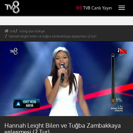
TV8 Canlı Yayın
Toggl
navig
tv8
rising star türkiye
hannah leight bilen ve tuğba zambakkaya eşleşmesi (2.tur)
Hannah Leight Bilen ve Tuğba Zambakkaya
eşleşmesi (2.Tur)