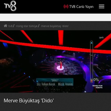
TV8 Canlı Yayın
Toggl
navig
tv8
rising star türkiye
merve büyüktaş 'dido'
Merve Büyüktaş 'Dido'