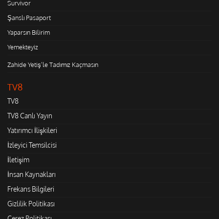
Survivor
Şanslı Pasaport
Yaparsın Bilirim
Yemekteyiz
Zahide Yetiş'le Tadımız Kaçmasın
TV8
TV8
TV8 Canlı Yayın
Yatırımcı İlişkileri
İzleyici Temsilcisi
İletişim
İnsan Kaynakları
Frekans Bilgileri
Gizlilik Politikası
Çerez Politikası