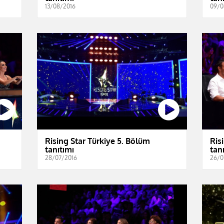
13/08/2016
09/0
Rising Star Türkiye 5. Bölüm
Ris
tanıtımı
tan
28/07/2016
26/0