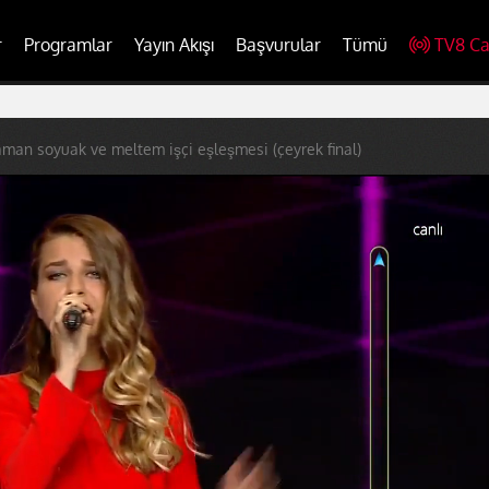
r
Programlar
Yayın Akışı
Başvurular
Tümü
TV8 Ca
aman soyuak ve meltem işçi eşleşmesi (çeyrek final)