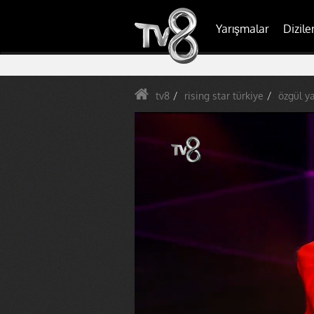
Yarışmalar
Dizile
tv8
rising star türkiye
özgül y