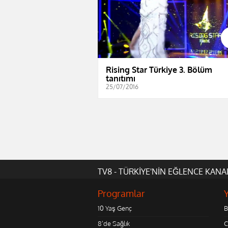
Rising Star Türkiye 3. Bölüm
tanıtımı
25/07/2016
TV8 - TÜRKİYE'NİN EĞLENCE KANA
Programlar
10 Yaş Genç
B
8'de Sağlık
C