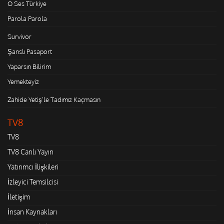
O Ses Türkiye
Parola Parola
Survivor
Şanslı Pasaport
Yaparsın Bilirim
Yemekteyiz
Zahide Yetiş'le Tadımız Kaçmasın
TV8
TV8
TV8 Canlı Yayın
Yatırımcı İlişkileri
İzleyici Temsilcisi
İletişim
İnsan Kaynakları