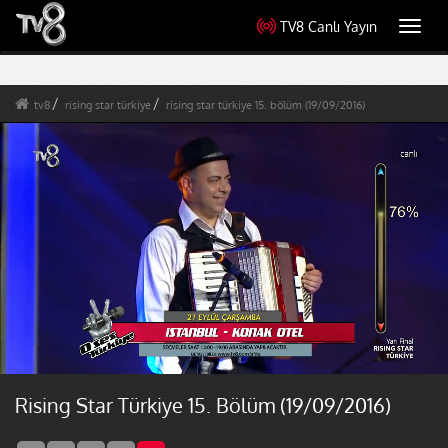
TV8 Canlı Yayın
Toggl
navig
tv8
rising star türkiye
rising star türkiye 15. bölüm (19/09/2016)
Rising Star Türkiye 15. Bölüm (19/09/2016)