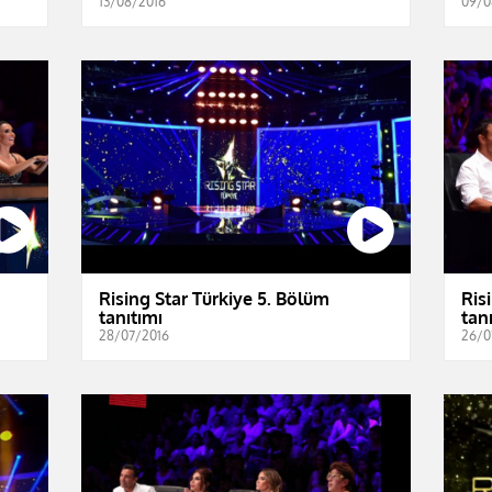
13/08/2016
09/0
Rising Star Türkiye 5. Bölüm
Ris
tanıtımı
tan
28/07/2016
26/0