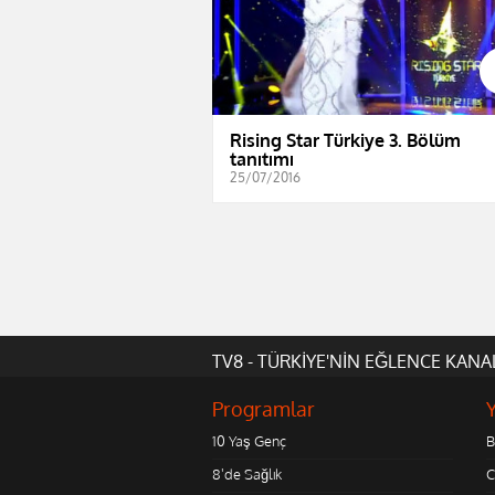
Rising Star Türkiye 3. Bölüm
tanıtımı
25/07/2016
TV8 - TÜRKİYE'NİN EĞLENCE KANA
Programlar
10 Yaş Genç
B
8'de Sağlık
C