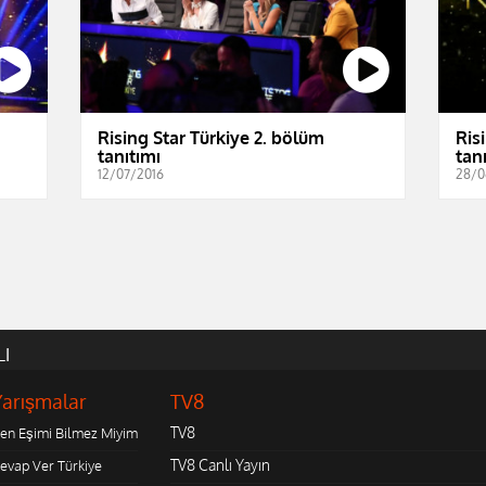
Rising Star Türkiye 2. bölüm
Ris
tanıtımı
tan
12/07/2016
28/0
LI
Yarışmalar
TV8
TV8
en Eşimi Bilmez Miyim
TV8 Canlı Yayın
evap Ver Türkiye