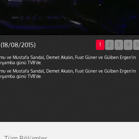
 (18/08/2015)
1
2
3
4
5
numu ve Mustafa Sandal, Demet Akalın, Fuat Güner ve Gülben Ergen'in
 çarşamba günü TV8'de.
numu ve Mustafa Sandal, Demet Akalın, Fuat Güner ve Gülben Ergen'in
 çarşamba günü TV8'de.
Tüm Bölümler