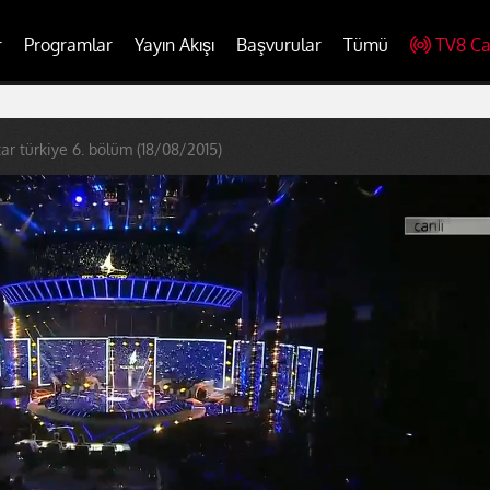
r
Programlar
Yayın Akışı
Başvurular
Tümü
TV8 Ca
tar türkiye 6. bölüm (18/08/2015)