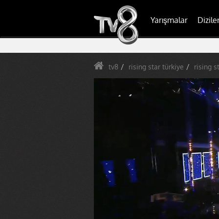
Yarışmalar
Dizile
tv8
rising star türkiye
rising s