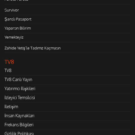
Survivor
Şanslı Pasaport
Yaparsın Bilirim
Yemekteyiz
Zahide Yetiş'le Tadımız Kaçmasın
TV8
TV8
TV8 Canlı Yayın
Yatırımcı İlişkileri
İzleyici Temsilcisi
İletişim
İnsan Kaynakları
Frekans Bilgileri
Gizlilik Politikası