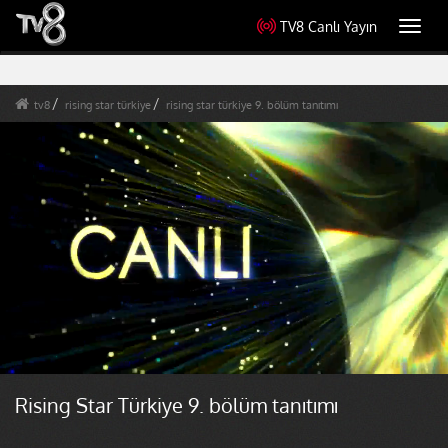
TV8 Canlı Yayın
Toggl
navig
tv8
rising star türkiye
rising star türkiye 9. bölüm tanıtımı
Rising Star Türkiye 9. bölüm tanıtımı