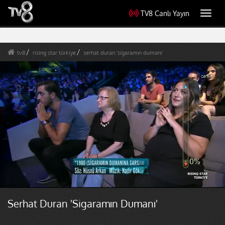
TV8 Canlı Yayın
Toggl
navig
tv8
rising star türkiye
serhat duran 'sigaramın dumanı'
Serhat Duran 'Sigaramın Dumanı'