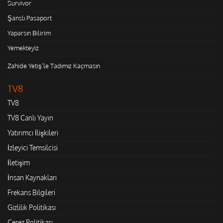
Survivor
Şanslı Pasaport
Yaparsın Bilirim
Yemekteyiz
Zahide Yetiş'le Tadımız Kaçmasın
TV8
TV8
TV8 Canlı Yayın
Yatırımcı İlişkileri
İzleyici Temsilcisi
İletişim
İnsan Kaynakları
Frekans Bilgileri
Gizlilik Politikası
Çerez Politikası