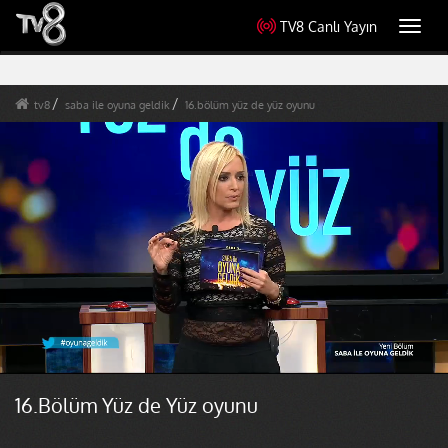
TV8 Canlı Yayın
Toggl
navig
tv8
saba ile oyuna geldik
16.bölüm yüz de yüz oyunu
16.Bölüm Yüz de Yüz oyunu