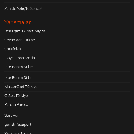
Zahide Yetiş'le Sence?
Yarışmalar
Ben Eşimi Bilmez Miyim
Cevap Ver Türkiye
Çarkıfelek
Doya Doya Moda
İşte Benim Stilim
İşte Benim Stilim
MasterChef Türkiye
O Ses Türkiye
Parola Parola
Survivor
Şanslı Pasaport
Yaparsın Bilirim