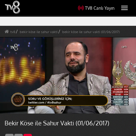
TV8 Canlı Yayın
Toggl
navig
tv8
bekir köse ile sahur vakti
bekir köse ile sahur vakti (01/06/2017)
Bekir Köse ile Sahur Vakti (01/06/2017)