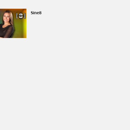
Sine8