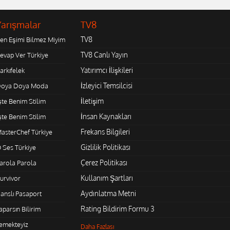
Yarışmalar
TV8
TV8
en Eşimi Bilmez Miyim
TV8 Canlı Yayın
evap Ver Türkiye
Yatırımcı İlişkileri
arkıfelek
İzleyici Temsilcisi
oya Doya Moda
İletişim
şte Benim Stilim
İnsan Kaynakları
şte Benim Stilim
Frekans Bilgileri
asterChef Türkiye
Gizlilik Politikası
 Ses Türkiye
Çerez Politikası
arola Parola
Kullanım Şartları
urvivor
Aydınlatma Metni
anslı Pasaport
Rating Bildirim Formu 3
aparsın Bilirim
emekteyiz
Daha Fazlası