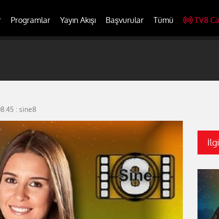
r
Programlar
Yayın Akışı
Başvurular
Tümü
TV8 Ca
8.45 : sine8
İlg