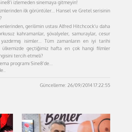
Sine8’i
izlemeden sinemaya gitmeyin!
mlerinden ilk görüntüler...
Hansel ve Gretel serisinin
?
nlerinden, gerilimin ustası Alfred
Hitchcock’u daha
rkusuz kahramanlar, şövalyeler, samuraylar, cesur
 yazdırmış isimler... Tüm zamanların en iyi tarihi
 ülkemizde geçtiğimiz hafta en çok hangi filmler
ngisini tercih etmeli?
inema programı Sine8’de...
e..
Güncelleme: 26/09/2014 17:22:55