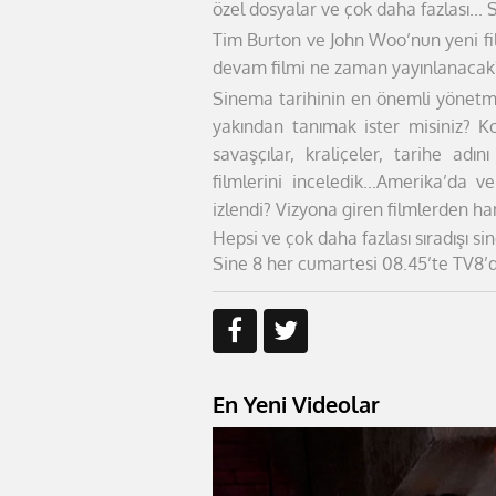
özel dosyalar ve çok daha fazlası... 
Tim Burton ve John Woo’nun yeni fil
devam filmi ne zaman yayınlanacak
Sinema tarihinin en önemli yönetme
yakından tanımak ister misiniz?
Ko
savaşçılar, kraliçeler,
tarihe adını
filmlerini
inceledik...
Amerika’da ve
izlendi?
Vizyona giren filmlerden ha
Hepsi ve çok daha fazlası sıradışı s
Sine 8 her cumartesi 08.45’te TV8’d
En Yeni Videolar