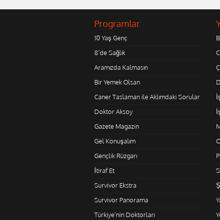
Programlar
10 Yaş Genç
B
8'de Sağlık
C
Aramızda Kalmasın
Ç
Bir Yemek Olsan
D
Caner Taslaman ile Aklımdaki Sorular
İ
Doktor Aksoy
İ
Gazete Magazin
M
Gel Konuşalım
O
Gençlik Rüzgarı
P
İtiraf Et
S
Survivor Ekstra
Ş
Survivor Panorama
Y
Türkiye'nin Doktorları
Y