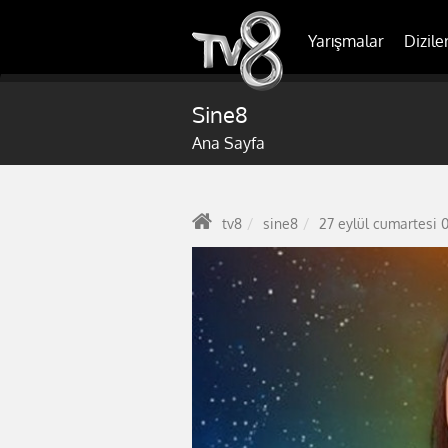
Yarışmalar
Dizile
Sine8
Ana Sayfa
tv8
sine8
27 eylül cumartesi 0