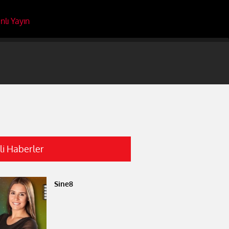
nlı Yayın
ili Haberler
Sine8