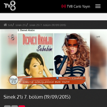
TV8 Canlı Yayın
Toggl
navig
tv8
sinek 2'li
sinek 2'li 7. bölüm (19/09/2015)
Sinek 2'li 7. bölüm (19/09/2015)